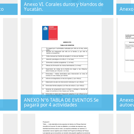
Anexo VI. Corales duros y blandos de
to
Yucatán.
Anexo 
ANEXO Nº6 TABLA DE EVENTOS Se
Anexo 
pagará por 4 actividades
autoev