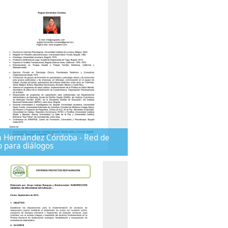
 Hernández Córdoba - Red de
o para diálogos