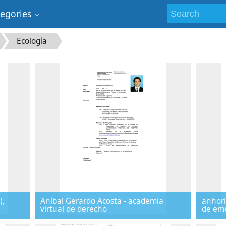
tegories
Ecología
),
Aníbal Gerardo Acosta - academia
anhöri
virtual de derecho
de eme