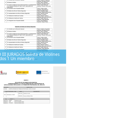
III JURADOS Solista de Violines
dos 1 Un miembro