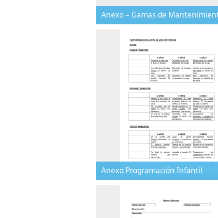
Anexo – Gamas de Mantenimien
Anexo Programación Infantil