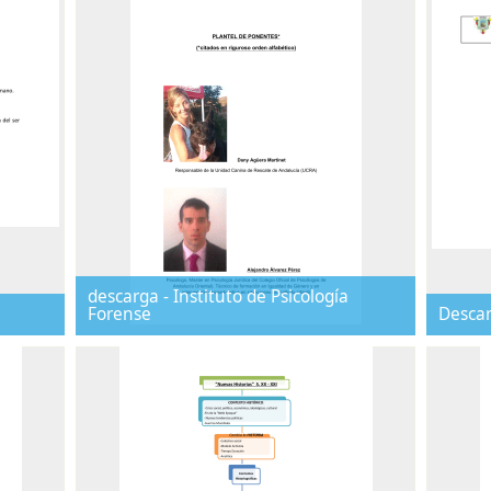
descarga - Instituto de Psicología
Forense
Descar