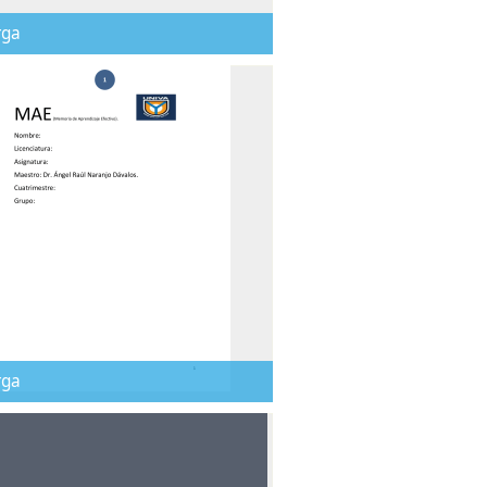
rga
rga