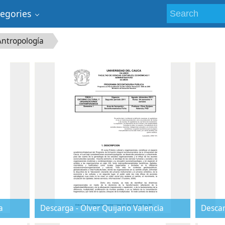
tegories
Antropología
a
Descarga - Olver Quijano Valencia
Descar