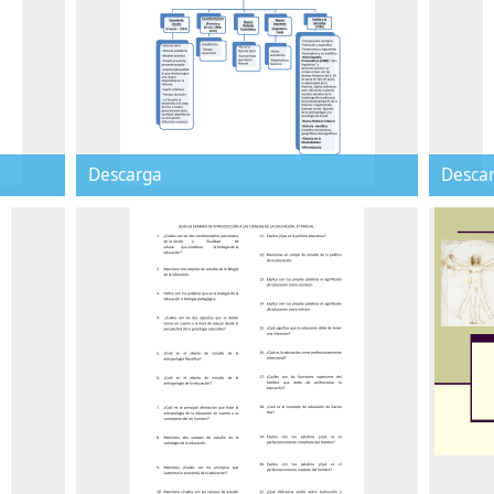
Descarga
Desca