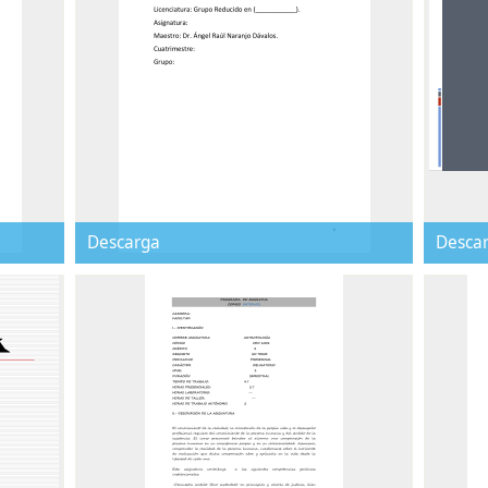
Descarga
Desca