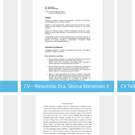
CV – Resumido Dra. Silvina Merenson E
CV Tell