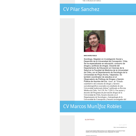
CV Pilar Sanchez
CV Marcos MunÌƒoz Robles