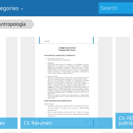
tegories
Antropología
CV- FE
rev
CV. Resumen
Judicia