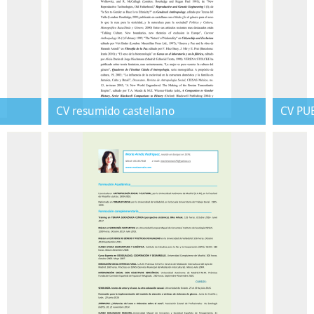
CV resumido castellano
CV PU