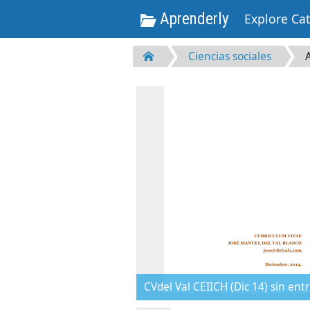
Aprenderly
Explore Ca
Ciencias sociales
CVdel Val CEIICH (Dic 14) sin ent