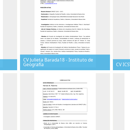
CV Julieta Barada18 - Instituto de
Geografía
CV ICS