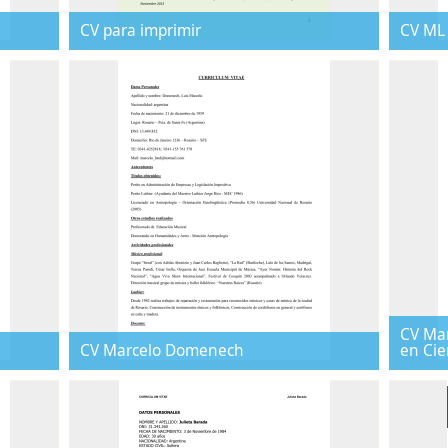
CV para imprimir
CV ML 
CV Mar
CV Marcelo Domenech
en Cie