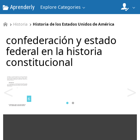
Aprenderly
Explore Categories
4
Historia
Historia de los Estados Unidos de América
confederación y estado
federal en la historia
constitucional
5
<
>
6
7