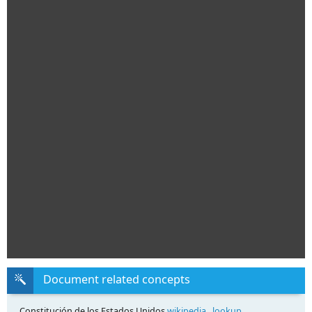
Document related concepts
Constitución de los Estados Unidos
wikipedia
,
lookup