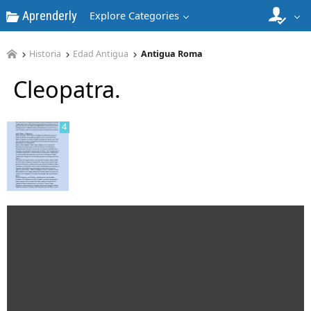
Aprenderly
Explore Categories
3
Historia
Edad Antigua
Antigua Roma
Cleopatra.
4
5
6