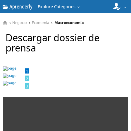
Aprenderly
Explore Categories
Negocio
Economía
Macroeconomía
Descargar dossier de
prensa
1
2
3