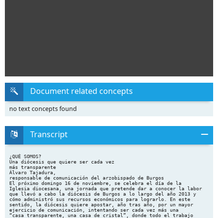
Document related concepts
no text concepts found
Transcript
¿QUÉ SOMOS?
Una diócesis que quiere ser cada vez
más transparente
Álvaro Tajadura,
responsable de comunicación del arzobispado de Burgos
El próximo domingo 16 de noviembre, se celebra el día de la
Iglesia diocesana, una jornada que pretende dar a conocer la labor
que llevó a cabo la diócesis de Burgos a lo largo del año 2013 y
cómo administró sus recursos económicos para lograrlo. En este
sentido, la diócesis quiere apostar, año tras año, por un mayor
ejercicio de comunicación, intentando ser cada vez más una
“casa transparente, una casa de cristal”, donde todo el trabajo