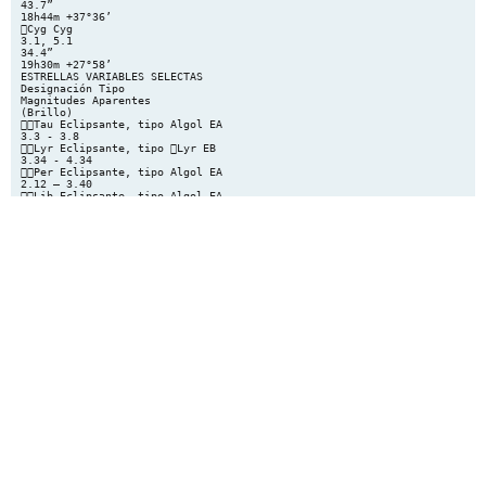
43.7”
18h44m +37°36’
Cyg Cyg
3.1, 5.1
34.4”
19h30m +27°58’
ESTRELLAS VARIABLES SELECTAS
Designación Tipo
Magnitudes Aparentes
(Brillo)
Tau Eclipsante, tipo Algol EA
3.3 - 3.8
Lyr Eclipsante, tipo Lyr EB
3.34 - 4.34
Per Eclipsante, tipo Algol EA
2.12 – 3.40
Lib Eclipsante, tipo Algol EA
4.92 – 5.90
Aur Eclipsante, tipo Algol EA
2.92 – 3.83
o Cet Pulsante, tipo Mira M
2.0 – 10.1
R Car Pulsante, tipo Mira M
3.9 – 10.5
R Hya Pulsante, tipo Mira M
4.5 – 9.5
R Leo Pulsante, tipo Mira M
4.4 – 11.3
R Lyr Pulsante, Semirregular SRb
3.88 – 5.0
U Ori Pulsante, tipo Mira M
4.8 – 12.6
Ori Pulsante, Semirregular SRc
0.40 – 1.3
Cyg Pulsante, tipo Mira M
3.3 – 14.2
P Cyg Eruptiva, tipo S Dor
3.0 – 6.0
RS OphEruptiva, tipo Nova Recurrente Nr 5.3 – 12.3
T CrB Eruptiva, tipo Nova Recurrente Nr 2.0 – 10.8
Período