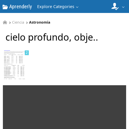
Aprenderly
Explore Categories
1
Ciencia
Astronomía
cielo profundo, obje..
2
3