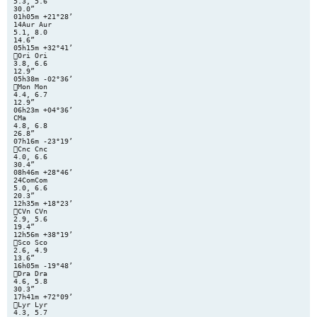
5.3, 5.6
30.0”
01h05m +21°28’
14Aur Aur
5.1, 8.0
14.6”
05h15m +32°41’
Ori Ori
3.8, 6.6
12.9”
05h38m -02°36’
Mon Mon
4.4, 6.7
12.9”
06h23m +04°36’
CMa
4.8, 6.8
26.8”
07h16m -23°19’
Cnc Cnc
4.0, 6.6
30.4”
08h46m +28°46’
24ComCom
5.0, 6.6
20.3”
12h35m +18°23’
CVn CVn
2.9, 5.6
19.4”
12h56m +38°19’
Sco Sco
2.6, 4.9
13.6”
16h05m -19°48’
Dra Dra
4.6, 5.8
30.3”
17h41m +72°09’
Lyr Lyr
4.3, 5.7