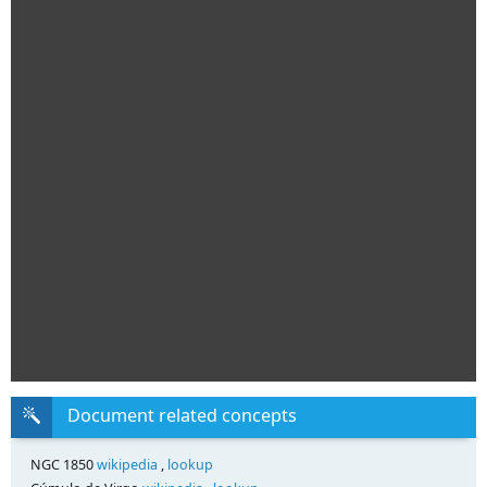
Document related concepts
NGC 1850
wikipedia
,
lookup