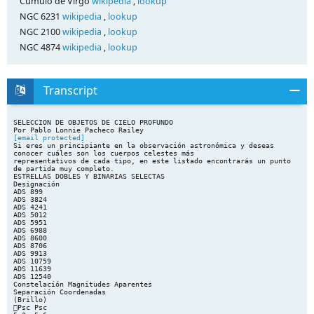
Cúmulo de Virgo
wikipedia
,
lookup
NGC 6231
wikipedia
,
lookup
NGC 2100
wikipedia
,
lookup
NGC 4874
wikipedia
,
lookup
Transcript
SELECCION DE OBJETOS DE CIELO PROFUNDO
[email protected]
Si eres un principiante en la observación astronómica y deseas
conocer cuáles son los cuerpos celestes más
representativos de cada tipo, en este listado encontrarás un punto
de partida muy completo.
ESTRELLAS DOBLES Y BINARIAS SELECTAS
Designación
ADS 899
ADS 3824
ADS 4241
ADS 5012
ADS 5951
ADS 6988
ADS 8600
ADS 8706
ADS 9913
ADS 10759
ADS 11639
ADS 12540
Constelación Magnitudes Aparentes
Separación Coordenadas
(Brillo)
Psc Psc