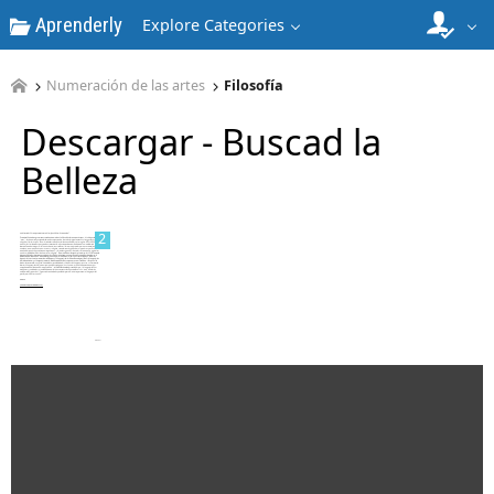
Aprenderly
Explore Categories
Numeración de las artes
Filosofía
1
Descargar - Buscad la
Belleza
2
3