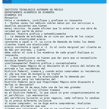
INSTITUTO TECNOLÓGICO AUTÓNOMO DE MÉXICO DEPARTAMENTO ACADÉMICO DE ECONOMÍA ECONOMÍA III Monopolio Falso o verdadero, justifique y grafique su respuesta. 1.- Muchas veces los médicos cobran menos por sus servicios a aquellos pacientes que tienen menos recursos. Se puede afirmar que lo anterior es una obra de caridad por parte de éstos médicos. Muestre gráfica y matemáticamente 2.- La demanda de entradas de un cine por parte de los viejos tiene una elasticidad precio constante e igual a -4. La curva de demanda de todos los demás clientes tiene una elasticidad precio constante e igual a -2. Si el costo marginal por cliente es de N$1 por entrada, ¿ Cuánto debe cobrar el cine a los miembros de cada grupo? Explique su respuesta. 3.- ¿ Qué condiciones se tienen que dar para que un monopolista maximice beneficios y ventas simultáneamente? Muestre gráfica y conceptualemte. 4.- Chapultepec Mágico da un descuento en el precio del boleto de entrada a los residentes del Distrito Federal, siempre y cuando estos comprueben su residencia. a) ¿De que tipo de monopolio se trata? b) ¿Cómo tiene que ser la elasticidad de la demanda por atracciones para los habitantes del Distrito Federal para que Chapultepec Mágico este dispuesto a darles un descuento? 5.- El martes 16 de mayo hubo una de las más grandes manifestaciones en los últimos tiempos en el Distrito Federal, lo que causo un gran congestionamiento en el periférico. Los empresarios del periférico hicieron un gran negocio, cada refresco lo vendían la un precio diferente inclusive al mismo comprador, no se diga entre compradores. Analistas económicos afirmaron que ese sistema era incorrecto, ya que no se igualaba el precio al costo marginal por unidad. ¿Quién esta en los correcto? Explique y grafique su respuesta. 6.- Un monopolio maximizará beneficios en donde la demanda tenga elasticidad precio unitaria, ya que en ese punta el ingreso marginal es máximo. 7.- Un monopolista discriminador siempre igualará el ingreso marginal en cada uno de los mercados en donde vende. 8.- Un monopolio discriminador de primer grado, la condición de maximización de las utilidades es que Cmg= Img= P. 9.- Bajo la estructura de un monopolio multiplanta la cantidad intercambiada en el mercado será mayor que aquella intercambiada en competencia perfecta, sin embargo el monopolista multiplanta tiene costos de producción mayores por planta que aquellos que enfrentan las empresas en competencia perfecta. 10.- Para un monopolista discriminador que atiende a dos mercados, en donde la razón de precios óptima es P2/P1 1, entonces la demanda 2 será más sensible a cambios en precio que la demanda 1. 11.- Una empresa adquiere todas las empresas -idénticas entre si- que inicialmente constituían una industria en competencia perfecta, y logra establecer barreras para que nadie pueda entrar a esa industria. En el largo plazo ese monopolio disminuirá la producción de cada una de las plantas, pues de esta manera logrará igualar el costo marginal con el ingreso marginal para el conjunto de plantas. 12.- Si se redistribuyen entre los consumidores la porción del excedente del consumidor que el monopolista se apropia al pasar de la situación de competencia perfecta a la del monopolio, se eliminaría también el costo social derivado de dicha estructura de mercado. Falso o verdadero, grafique y explique su respuesta. 13.- Un monopolista simple esta vendiendo un producto a un solo precio. Si se le permite ahora discriminar precios por cada unidad vendida. ¿Cómo actuará el monopolista?, ¿qué efectos tendrá esta discriminación sobre el excedente del consumidor y del productor? Grafique y explique su respuesta. 14.- Para un monopolista que discrimina perfectamente, la curva de ingresos marginales es idéntica a la curva de demanda. 15.- En un mercado en donde opera un monopolio, cuanto más elástica sea la curva de demanda menor será la diferencia entre el precio y el costo marginal en el óptimo de producción. Eso se debe a que para la empresa monopolística el ingreso marginal es una función creciente de la elasticaidad de la demanda. Justifica gráfica y analíticamente. Ejercicios. 1.- Un productor tiene el mercado interno protegido de la competencia internacional, y así logra constituir un monopolio nacional. La demanda doméstica del artículo es: Pdom=120 - qdom / 10 Esta empresa también puede vender en el mercado internacional, en donde el precio del artículo es: Pint = 80, independientemente de la cantidad que venda. Los costos marginales de la empresa son los siguientes: Cmg = 50 + Q / 10 En donde: Q=qdom+qint a) Obtenga la cantidad vendida por el monopolio en cada uno de los mercados. b) Compare los precios de equilibrio a los cuales vende el productor y la elasticidad de demanda en cada uno de los mercados. Grafique y Explique su respuesta. 2.- Cieguito es el único productor de lentes en Chihuahua. Su tecnología está descrita por la siguiente ecuación: C(Q) = 3600 + 2Q Por su parte, las únicas familias que utilizan lentes en esa ciudad son los García y los Garcés. Sin embargo, estas familias se odian a muerte, a tal grado que ninguno de sus integrantes se saludan. Por ello, la demanda de Cieguito se encuentra segmentada. Así, la demanda de los García es P1 = 400 - 4Q1 mientras que la de los Garcés es P2 = (225 -Q2)/2 a) b) Indique qué precio cobra Cieguito y cuántos lentes se venden a cada familia. Demuestre matemáticamente y luego justifique intuitivamente por qué Cieguito cobra un precio mayor a la familia cuya demanda tiene menor elasticidad precio ¿Qué pasaría si se hicieran las paces entre las familias, y en una plática de café se abordara el tema de los lentes y los precios que cobra Cieguito? Ante esta situación, ¿Seguirían pagando el mismo precio cada una de las familias por los lentes? ¿Podría Cieguito cobrar el mismo precio en ambos mercados? Explique intuitivamente y grafique. 2 c) Ahora Cieguito tiene la posibilidad de exportar su producción al resto de la República Mexicana, mercado perfectamente competitivo. Indique cuál será la condición necesaria que Cieguito deberá seguir para encontrar la producción óptima a nivel nacional. ¿Cuál será la condición suficiente para que bajo competencia perfecta maximice sus beneficios? Justifique intuitivamente su respuesta d) Si se compara la curva de oferta de Cieguito bajo competencia perfecta con la de monopolio se encontrará que la primera es más elástica que la segunda. Determine si la aseveración es falsa, verdadera o incierta. La calificación dependerá exclusivamente de su justificación 3.- La demanda de un mercado es: P = 175 - Q. En el mercado hay una única empresa cuya tecnología esta descrita por 2. C(Q) = 3600 + Q a) Encuentre las soluciones de competencia y monopolio para esta situación. Especifique claramente los supuestos que fundamentan a cada una de las soluciones. b) Suponga ahora que la demanda se encuentra segmentada y que no hay arbitraje. Las demandas de los mercados son P = 300 - 3q1 P2 = (225 -·q2)/2. 1 en cada mercado y cuantas unidades se intercambia en cada ¿Qué precio impone el monopolio uno? 4.- La empresa Narc. S.A. es la única que abastece en su totalidad la demanda del mercado dada por Q = 50 - 1/2 P con los siguientes costos totales: 2 CT = 50+ 25Q +1/2 Q a) ¿Cuál es el nivel de beneficios económicos de esta empresa? Grafique su respuesta b) Calcule la elasticidad precio de la demanda para la cantidad producida por la empresa. c) ¿Cual es el monto del excedente del consumidor? Gafique y explique su respuesta d) Si el gobierno decidiera intervenir estableciendo un precio oficial de P=60. ¿qué implicaciones tendría en le monto de beneficios económicos de la empresa? 5.- Juan es dueño de un monopolio de autocasseteras. Su función de costos esta dada por: Ct (Q) = 1000 + 4Q Existen dos tipos de clientes potenciales para las autocasseteras de Juan: individuos que tienen carros domésticos e individuos que poseen carros importados. La demanda del mercado por autocassseteras para cada tipo de individuo está dada por: Qd = 100 - 2P Qs = 200 - 4P a) Suponga que Juan no puede separar los mercados y consecuentemente tiene que vender al mismo precios en los dos mercados. ¿ Cuál es el precio óptimo que Juan va a cobrar? ¿Cuáles son los beneficios totales? b) Suponga ahora que es posible que Juan cobre diferentes precios a los dos tipos de dueño. (Esto es, Juan puede evitar el arbitraje entre ambos mercados), ¿Sería conveniente discriminar en precio?, Si es así, ¿Que precio cobraría a cada tipo de dueño?. Si Juan no discrimina en precios explique porqué. 6.- Si la función de demanda es: P= 3000 - 2Q y la función de costos totales es 2. CT= 20 Q a) Obtener el equilibrio en una situación de monopolio calculando la cantidad, el precio de equilibrio y los beneficios totales. b) ¿Cuál sería la cantidad intercambiada bajo competencia perfecta? 3 c) Muestre gráficamente el costo en bienestar social generado por la existencia del monopolio. 7.- Un monopolio tiene dos plantas productivas, para las cuales los costos de producción están dados por: 2 Planta 1: C(Q) = 10 Q 1 2 Planta 2: C(Q) = 20 Q 2 La empresa enfrenta la siguiente función de demanda: P = 700 - 5Q En donde Q es el producto total, i.e. Q = Q + Q 2 1 A) Grafique las curvas de costos marginales de cada planta. Adicionalmente, grafique la función de demanda, ingresos marginales y costo marginal total del productor. Indique la cantidad de producto que maximiza beneficios por planta, producto total y precio. B) Calcule los valores de Q , Q , Q y el precio que maximizan los beneficios del productor. 1 2 8.- Un laboratorio farmaceútico conoce la elasticidad de la demada por insulina que ofrece bajo monopolio, y sabe que hay dos grupos de consumidores con elasticidades constantes. Para los idividuos diabéticos la elasticidad de la demanda es -3, mientras que para el resto de los consumidores es -10. Actualemtne el precio en ambos mercados es igual a 1. suponiendo que no hay posibilidad es de arbitraje ent