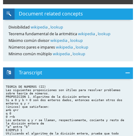
Document related concepts
Divisibilidad
wikipedia
,
lookup
Teorema fundamental de la aritmética
wikipedia
,
lookup
Máximo común divisor
wikipedia
,
lookup
Números pares e impares
wikipedia
,
lookup
Mínimo común múltiplo
wikipedia
,
lookup
Transcript
TEORIA DE NUMEROS (II)
Las siguientes proposiciones son útiles para resolver problemas
sobre teoría de números.
PROPOSICION 1. Algoritmo de la división entera
Si a 0 y b > 0 son dos enteros dados, entonces existen otros dos
enteros q y r
(únicos) que satisfacen:
a=b q+r
q 0
0 r<b
Los enteros q y r se llaman, respectivamente, cociente y resto de
la división entera de
“a” entre “b”
EJEMPLO 1
Utilizando el algoritmo de la división entera, prueba que todo