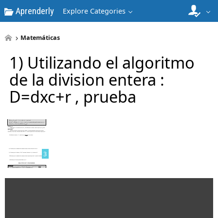
Aprenderly
Explore Categories
1
Matemáticas
1) Utilizando el algoritmo
de la division entera :
D=dxc+r , prueba
2
3
4