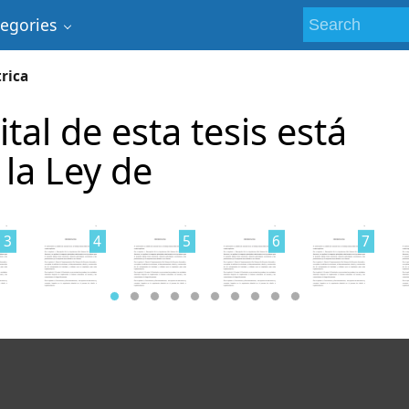
tegories
trica
ital de esta tesis está
 la Ley de
3
4
5
6
7