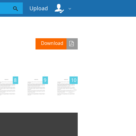
Upload
Download
>
8
9
10