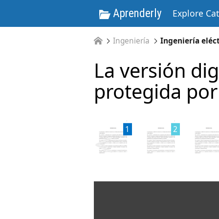
Aprenderly
Explore Ca
Ingeniería
Ingeniería eléc
La versión dig
protegida por
<
1
2