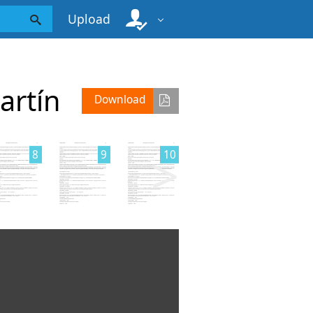
Upload
artín
Download
>
8
9
10