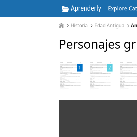
Aprenderly
Explore Ca
Historia
Edad Antigua
An
Personajes g
<
1
2