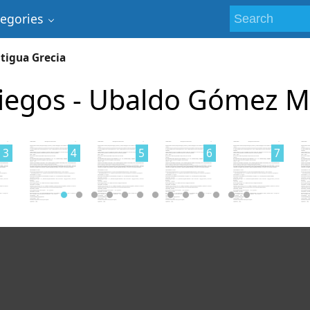
tegories
tigua Grecia
riegos - Ubaldo Gómez M
3
4
5
6
7