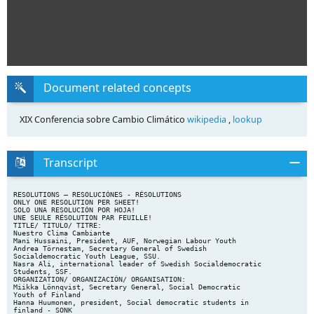
Document related concepts
XIX Conferencia sobre Cambio Climático
wikipedia
,
lookup
Transcript
RESOLUTIONS – RESOLUCIÓNES - RÉSOLUTIONS
ONLY ONE RESOLUTION PER SHEET!
SOLO UNA RESOLUCIÓN POR HOJA!
UNE SEULE RÉSOLUTION PAR FEUILLE!
TITLE/ TITULO/ TITRE:
Nuestro Clima Cambiante
Mani Hussaini, President, AUF, Norwegian Labour Youth
Andrea Törnestam, Secretary General of Swedish
Socialdemocratic Youth League, SSU.
Nasra Ali, international leader of Swedish Socialdemocratic
Students, SSF.
ORGANIZATION/ ORGANIZACIÓN/ ORGANISATION:
Miikka Lönnqvist, Secretary General, Social Democratic
Youth of Finland
Hanna Huumonen, president, Social democratic students in
finland - SONK