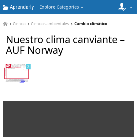
Aprenderly
Explore Categories
Ciencia
Ciencias ambientales
Cambio climático
1
Nuestro clima canviante –
AUF Norway
2
3