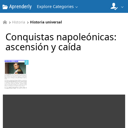
Aprenderly
Explore Categories
Historia
Historia universal
1
Conquistas napoleónicas:
ascensión y caída
2
3