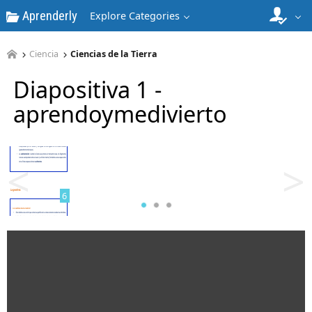
Aprenderly
Explore Categories
4
Ciencia
Ciencias de la Tierra
Diapositiva 1 -
aprendoymedivierto
5
<
>
6
7