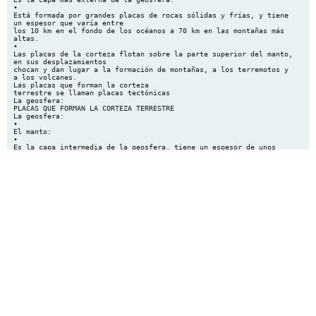
•
Está formada por grandes placas de rocas sólidas y frías, y tiene
un espesor que varía entre
los 10 km en el fondo de los océanos a 70 km en las montañas más
altas.
•
Las placas de la corteza flotan sobre la parte superior del manto,
en sus desplazamientos
chocan y dan lugar a la formación de montañas, a los terremotos y
a los volcanes.
Las placas que forman la corteza
terrestre se llaman placas tectónicas
La geosfera:
PLACAS QUE FORMAN LA CORTEZA TERRESTRE
La geosfera:
•
El manto:
•
Es la capa intermedia de la geosfera, tiene un espesor de unos
2.900 km.
•
Está dividido en dos partes:
•
El manto externo: formado por rocas semilíquidas a grandes
temperaturas. Estas
rocas semilíquidas pueden originar el magma, rocas líquidas que
dan lugar a la lava
que escapa por los volcanes. Tiene un espesor de unos 600 km.
•
El manto interno: formado por rocas sólidas y elásticas. Su
espesor es de más de
2.000 km.
La geosfera:
•
El núcleo:
•
Es la parte más interna de nuestro planeta y su espesor es de unos
3.500 km.
•
La mayor parte del material del núcleo terrestre es hierro (un