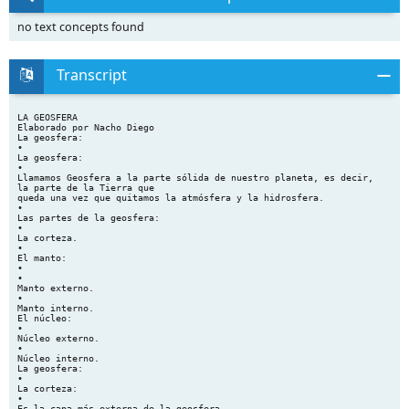
no text concepts found
Transcript
LA GEOSFERA
Elaborado por Nacho Diego
La geosfera:
•
La geosfera:
•
Llamamos Geosfera a la parte sólida de nuestro planeta, es decir,
la parte de la Tierra que
queda una vez que quitamos la atmósfera y la hidrosfera.
•
Las partes de la geosfera:
•
La corteza.
•
El manto:
•
•
Manto externo.
•
Manto interno.
El núcleo:
•
Núcleo externo.
•
Núcleo interno.
La geosfera:
•
La corteza:
•
Es la capa más externa de la geosfera.