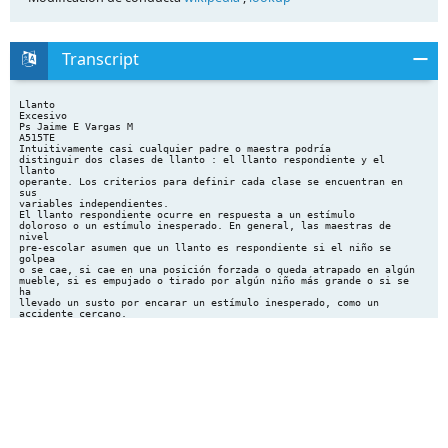
Transcript
Llanto
Excesivo
Ps Jaime E Vargas M
A515TE
Intuitivamente casi cualquier padre o maestra podría
distinguir dos clases de llanto : el llanto respondiente y el
llanto
operante. Los criterios para definir cada clase se encuentran en
sus
variables independientes.
El llanto respondiente ocurre en respuesta a un estímulo
doloroso o un estímulo inesperado. En general, las maestras de
nivel
pre-escolar asumen que un llanto es respondiente si el niño se
golpea
o se cae, si cae en una posición forzada o queda atrapado en algún
mueble, si es empujado o tirado por algún niño más grande o si se
ha
llevado un susto por encarar un estímulo inesperado, como un
accidente cercano.
Las maestras suelen atender inmediatamente al niño que
presenta este tipo de llanto respondiente.
Por el otro lado, el llanto operante es emitido o mantenido
dependiendo de sus efectos sobre el ambiente social.
De manera general, la más clara indicación de que un episodio
de llanto es operante y no respondiente, es que el niño busca
alrededor momentáneamente y hace contacto visual con un adulto,
antes de empezar a llorar.
Otros criterios que permiten distinguir el llanto operante es
que se incrementa el volumen y la intensidad si el adulto no lo
atiende
inmediatamente, además de que el niño no llama para que lo ayuden