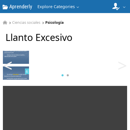
Aprenderly
Explore Categories
Ciencias sociales
Psicología
Llanto Excesivo
5
<
>
6
7