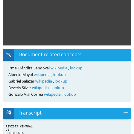
Document related concepts
Irma Eréndira Sandoval
wikipedia
,
lookup
Alberto Mayol
wikipedia
,
lookup
Gabriel Salazar
wikipedia
,
lookup
Beverly Silver
wikipedia
,
lookup
Gonzalo Vial Correa
wikipedia
,
lookup
Transcript
REVISTA CENTRAL
DE
SOCIOLOGÍA