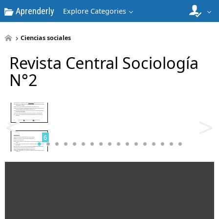
Aprenderly
Explore Categories
4
Ciencias sociales
Revista Central Sociología
N°2
5
<
>
6
7