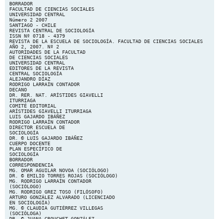
BORRADOR
FACULTAD DE CIENCIAS SOCIALES
UNIVERSIDAD CENTRAL
Número 2 2007
SANTIAGO - CHILE
REVISTA CENTRAL DE SOCIOLOGÍA
ISSN Nº 0718 - 4379
REVISTA DE LA ESCUELA DE SOCIOLOGÍA. FACULTAD DE CIENCIAS SOCIALES
AÑO 2, 2007. Nº 2
AUTORIDADES DE LA FACULTAD
DE CIENCIAS SOCIALES
UNIVERSIDAD CENTRAL
EDITORES DE LA REVISTA
CENTRAL SOCIOLOGÍA
ALEJANDRO DÍAZ
RODRIGO LARRAÍN CONTADOR
DECANO
DR. RER. NAT. ARÍSTIDES GIAVELLI
ITURRIAGA
COMITÉ EDITORIAL
ARÍSTIDES GIAVELLI ITURRIAGA
LUIS GAJARDO IBÁÑEZ
RODRIGO LARRAÍN CONTADOR
DIRECTOR ESCUELA DE
SOCIOLOGÍA
DR. © LUIS GAJARDO IBÁÑEZ
CUERPO DOCENTE
PLAN ESPECÍFICO DE
SOCIOLOGÍA
BORRADOR
CORRESPONDENCIA
MG. OMAR AGUILAR NOVOA (SOCIÓLOGO)
DR. © EMILIO TORRES ROJAS (SOCIÓLOGO)
MG. RODRIGO LARRAÍN CONTADOR
(SOCIÓLOGO)
MG. RODRIGO GREZ TOSO (FILÓSOFO)
ARTURO GONZÁLEZ ALVARADO (LICENCIADO
EN SOCIOLOGÍA)
MG. © CLAUDIA GUTIÉRREZ VILLEGAS
(SOCIÓLOGA)
DR. © JUANA CROUCHET GONZÁLEZ