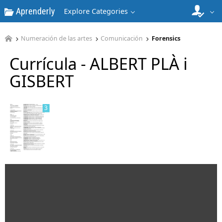
Aprenderly
Explore Categories
Numeración de las artes
Comunicación
Forensics
2
Currícula - ALBERT PLÀ i
GISBERT
3
4