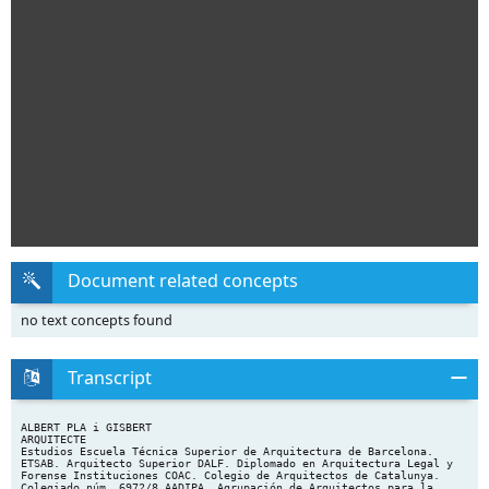
Document related concepts
no text concepts found
Transcript
ALBERT PLA i GISBERT
ARQUITECTE
Estudios Escuela Técnica Superior de Arquitectura de Barcelona.
ETSAB. Arquitecto Superior DALF. Diplomado en Arquitectura Legal y
Forense Instituciones COAC. Colegio de Arquitectos de Catalunya.
Colegiado núm. 6972/8 AADIPA. Agrupación de Arquitectos para la