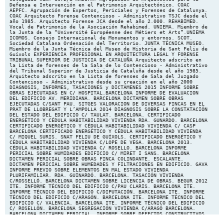
Defensa e Intervención en el Patrimonio Arquitectónico. COAC
AEPFC. Agrupación de Expertos, Periciales y Forenses de Catalunya.
COAC Arquitecto Forense Contencioso ‐ Administrativo TSJC desde el
año 1985. Arquitecto Forense JCA desde el año 2.000. REHABIMED.
Vocal de Patrimonio de la Asociación Rehabimed. UNIEMA. Miembro de
la Junta de la “Université Européenne des Métiers et Arts”.UNIEMA
ICOMOS. Consejo Internacional de Monumentos y entornos. SCOT.
Sociedad Catalana Ordenación del Territorio. JUNTA TÉCNICA MUSEO.
Miembro de la Junta Técnica del Museo de Historia de Sant Feliu de
Guíxols EXPERIENCIA PROFESIONAL EN ARQUITECTURA LEGAL Y FORENSE
TRIBUNAL SUPERIOR DE JUSTICIA DE CATALUÑA Arquitecto adscrito en
la Lista de forenses de la Sala de lo Contencioso ‐ Administrativo
del Tribunal Superior de Justicia de Cataluña desde el año 1985.
Arquitecto adscrito en la Lista de forenses de Sala del Juzgado
Contencioso ‐ Administrativo desde su creación en el año 2000
DIAGNOSIS, INFORMES, TASACIONES y DICTÁMENES 2015 INFORME SOBRE
OBRAS EJECUTADAS EN C/ HOSPITAL.BARCELONA INFORME DE EVALUACION
DEL EDIFICIO AV. MERIDIANA. BARCELONA DICTAMEN SOBRE OBRAS
EJECUTADAS C/SANT PAU. SITGES VALORACION DE DIVERSAS FINCAS EN EL
PRAT DE LLOBREGAT Y L’AMPOLLA 2014 DIAGNOSIS SOBRE LA CONSTATACIÓN
DEL ESTADO DEL EDIFICIO C/ TAULAT. BARCELONA. CERTIFICADO
ENERGÉTICO Y CÉDULA HABITABILIDAD VIVIENDA RDA. GUNARDO. BARCELONA
CERTIFICADO ENERGÉTICO Y CÉDULA HABITABILIDAD VIVIENDA C/ CASP
BARCELONA CERTIFICADO ENERGÉTICO Y CÉDULA HABITABILIDAD VIVIENDA
C/ MIQUEL SURIS. SNAT FELIU DE GUÍXOLS. CERTIFICADO ENERGÉTICO Y
CÉDULA HABITABILIDAD VIVIENDA C/LOPE DE VEGA. BARCELONA 2013.
CÉDULA HABITABILIDAD VIVIENDA C/ ROSELLO. BARCELONA INFORME
PERICIAL SOBRE HUMIDADES EDIFICIO C/ MIRET I SANS. BARCELONA
DICTAMEN PERICIAL SOBRE OBRAS FINCA COLINDANTE. ESCALANTE.
DICTAMEN PERICIAL SOBRE HUMEDADES Y FILTRACIONES EN EDIFICIO. GAVA
INFORME PREVIO SOBRE ELEMENTOS EN MAL ESTADO VIVIENDA
PLURIFAMILIAR. RDA. GUINARDÓ. BARCELONA. TASACIÓN VIVIENDA
C/ROSSELLÓ. BARCELONA DICTAMEN SOBRE LICENCIA DE OBRAS. BEGUR 2012
ITE. INFORME TÉCNICO DEL EDIFICIO C/PAU CLARIS. BARCELONA ITE.
INFORME TÉCNICO DEL EDIFICIO C/DIPUTACIÓN. BARCELONA ITE. INFORME
TÉCNICO DEL EDIFICIO C/ARAGÓN. BARCELONA ITE. INFORME TÉCNICO DEL
EDIFICIO C/ VALENCIA. BARCELONA ITE. INFORME TÉCNICO DEL EDIFICIO
C/ ROSELLÓN. BARCELONA SEGREGACIÓN VIVIENDA C/ARAGÓ BARCELONA.
BARCELONA DICTAMEN PERICIAL. INFORME SOBRE DEFECTOS CONSTRUCTIVOS
DE OBRAS REALIZADAS EDIFICIO PLURIFAMILIAR. TASACIÓN PERICIAL