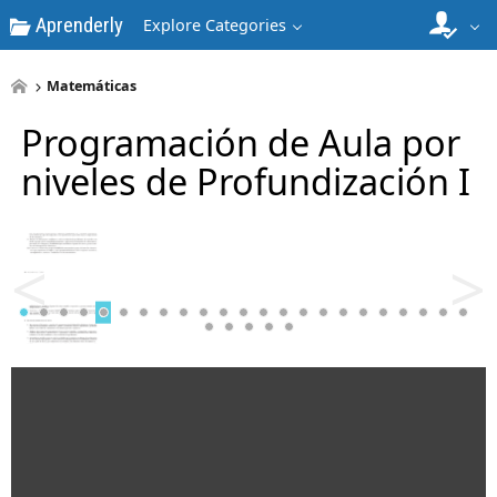
Aprenderly
Explore Categories
4
Matemáticas
Programación de Aula por
niveles de Profundización I
5
<
>
6
7