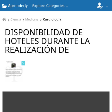
Aprenderly
Explore Categories
Ciencia
Medicina
Cardiología
DISPONIBILIDAD DE
4
HOTELES DURANTE LA
REALIZACIÓN DE
5
6