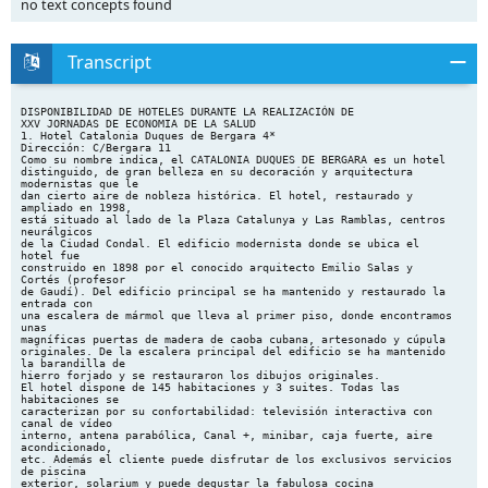
no text concepts found
Transcript
DISPONIBILIDAD DE HOTELES DURANTE LA REALIZACIÓN DE
XXV JORNADAS DE ECONOMIA DE LA SALUD
1. Hotel Catalonia Duques de Bergara 4*
Dirección: C/Bergara 11
Como su nombre indica, el CATALONIA DUQUES DE BERGARA es un hotel
distinguido, de gran belleza en su decoración y arquitectura
modernistas que le
dan cierto aire de nobleza histórica. El hotel, restaurado y
ampliado en 1998,
está situado al lado de la Plaza Catalunya y Las Ramblas, centros
neurálgicos
de la Ciudad Condal. El edificio modernista donde se ubica el
hotel fue
construido en 1898 por el conocido arquitecto Emilio Salas y
Cortés (profesor
de Gaudí). Del edificio principal se ha mantenido y restaurado la
entrada con
una escalera de mármol que lleva al primer piso, donde encontramos
unas
magníficas puertas de madera de caoba cubana, artesonado y cúpula
originales. De la escalera principal del edificio se ha mantenido
la barandilla de
hierro forjado y se restauraron los dibujos originales.
El hotel dispone de 145 habitaciones y 3 suites. Todas las
habitaciones se
caracterizan por su confortabilidad: televisión interactiva con
canal de vídeo
interno, antena parabólica, Canal +, minibar, caja fuerte, aire
acondicionado,
etc. Además el cliente puede disfrutar de los exclusivos servicios
de piscina
exterior, solarium y puede degustar la fabulosa cocina