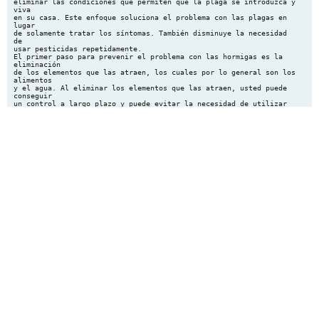
eliminar las condiciones que permiten que la plaga se introduzca y
viva
en su casa. Este enfoque soluciona el problema con las plagas en
lugar
de solamente tratar los síntomas. También disminuye la necesidad
de
usar pesticidas repetidamente.
El primer paso para prevenir el problema con las hormigas es la
eliminación
de los elementos que las atraen, los cuales por lo general son los
alimentos
y el agua. Al eliminar los elementos que las atraen, usted puede
conseguir
un control a largo plazo y puede evitar la necesidad de utilizar
pesticidas
repetidamente, ya que los mismos proporcionan resultados a corto
plazo.
¿Por Qué Usar MIP para el Control de
Hormigas?
Paso 3: Elimine las Hormigas de Manera Segura
• Es menos peligroso para la salud humana
En el Interior de la Casa
• Es más probable que provea un control a largo plazo
• Siga el camino de las hormigas para ver por donde están entrando
y
que es lo que buscan en su casa.
• Selle los huecos que están utilizando para entrar.
• Tiene mejor relación costo-efectividad
• Quite la comida o bebida que pueda atraerlas.
• Es menos tóxico para los organismos que no se desean controlar
• Limpie los rastros químicos que dejan las hormigas con agua y
jabón
ó con una solución de vinagre y agua.
Pasos para el Control de Hormigas
Paso 1: Identificación de la Plaga
Photo supplied by PA IPM
La detección e identificación positiva de las hormigas lo ayudará
a determinar un plan de acción y la severidad del problema. Las
hormigas, como las abejas, son insectos sociales con una hormiga
reina y hormigas obreras. Sus nidos se encuentran generalmente al
aire