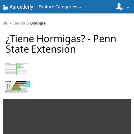
Aprenderly
Explore Categories
Ciencia
Biología
¿Tiene Hormigas? - Penn
State Extension
1
2