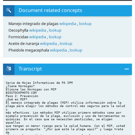
Document related concepts
Manejo integrado de plagas
wikipedia
,
lookup
Oecophylla
wikipedia
,
lookup
Formicidae
wikipedia
,
lookup
Aceite de naranja
wikipedia
,
lookup
Pheidole megacephala
wikipedia
,
lookup
Transcript
Serie de Hojas Informativas de PA IPM
¿Tiene Hormigas?
Elimine las Hormigas con MIP
BIGSTOCKPHOTO.COM
Paso 2: Prevención
¿Qué es MIP?
El manejo integrado de plagas (MIP) utiliza información sobre la
plaga para elegir los métodos de control más seguros para la salud
y
más efectivos. Los métodos MIP utilizan primero métodos como por
ejemplo prevención de la plaga, exclusión y uso de herramientas no
químicas. En el caso que se necesiten pesticidas, se eligen
aquellos
que tengan un menor riesgo para la salud humana. Con el MIP, usted
primero se pregunta: “¿Por qué está la plaga aquí?” y luego trata
de