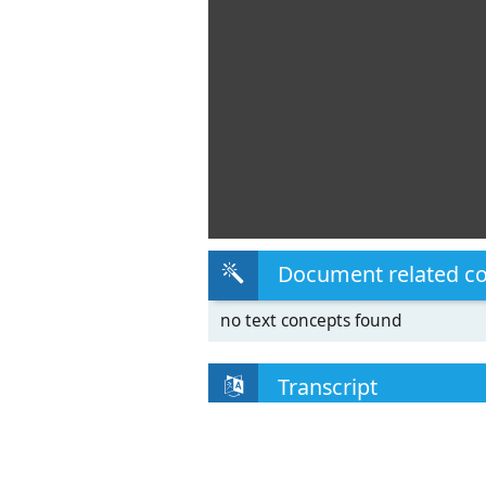
Document related c
no text concepts found
Transcript
“EXPRESSION OF INTEREST” FOR H
FELLOWSINSPANISHINSTITUTIONS(C
1. Interestedinstitution: