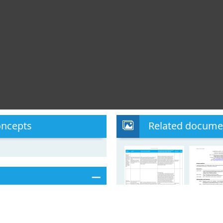
oncepts
Related docume
OSTING MARIE S. CURIE
ALLMSCAIF2015)