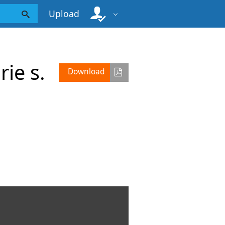
Upload
rie s.
Download