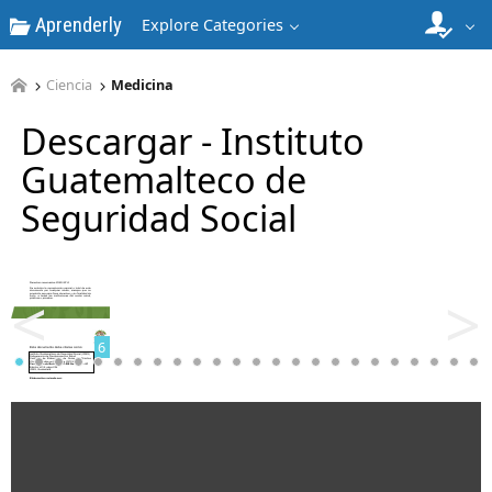
Aprenderly
Explore Categories
4
Ciencia
Medicina
Descargar - Instituto
Guatemalteco de
Seguridad Social
5
<
>
6
7