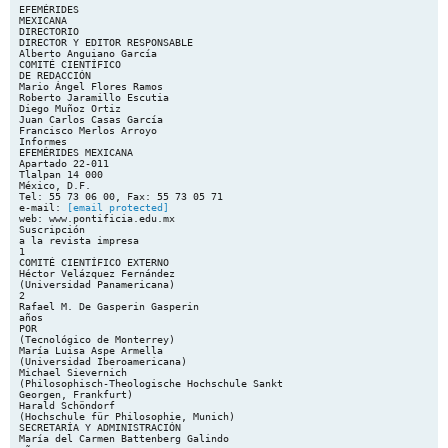
EFEMÉRIDES
MEXICANA
DIRECTORIO
DIRECTOR Y EDITOR RESPONSABLE
Alberto Anguiano García
COMITÉ CIENTÍFICO
DE REDACCIÓN
Mario Ángel Flores Ramos
Roberto Jaramillo Escutia
Diego Muñoz Ortiz
Juan Carlos Casas García
Francisco Merlos Arroyo
Informes
EFEMÉRIDES MEXICANA
Apartado 22-011
Tlalpan 14 000
México, D.F.
Tel: 55 73 06 00, Fax: 55 73 05 71
e-mail:
[email protected]
web: www.pontificia.edu.mx
Suscripción
a la revista impresa
1
COMITÉ CIENTÍFICO EXTERNO
Héctor Velázquez Fernández
(Universidad Panamericana)
2
Rafael M. De Gasperin Gasperin
años
POR
(Tecnológico de Monterrey)
María Luisa Aspe Armella
(Universidad Iberoamericana)
Michael Sievernich
(Philosophisch-Theologische Hochschule Sankt
Georgen, Frankfurt)
Harald Schöndorf
(Hochschule für Philosophie, Munich)
SECRETARÍA Y ADMINISTRACIÓN
María del Carmen Battenberg Galindo