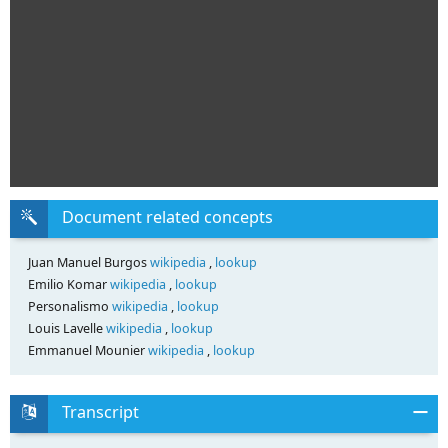
Document related concepts
Juan Manuel Burgos
wikipedia
,
lookup
Emilio Komar
wikipedia
,
lookup
Personalismo
wikipedia
,
lookup
Louis Lavelle
wikipedia
,
lookup
Emmanuel Mounier
wikipedia
,
lookup
Transcript