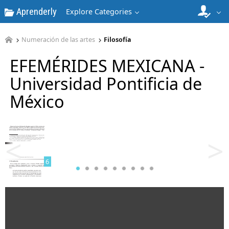
Aprenderly
Explore Categories
4
Numeración de las artes
Filosofía
EFEMÉRIDES MEXICANA -
Universidad Pontificia de
México
5
<
>
6
7