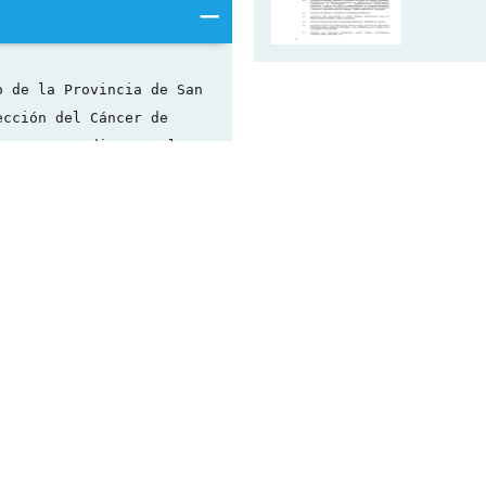
o de la Provincia de San
ección del Cáncer de
esente Ley disponer los
ión del “Programa de
 dos ejes fundamentales
e orientado al cuidado
a mejor calidad de vida.
 de mamas.
 acciones específicas
, las detalladas en los
 e informar a través de
ares de actividad
s comunitarias,
les, centros de
dres y alumnos,