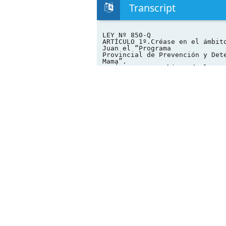
Transcript
LEY Nº 850-Q
ARTÍCULO 1º.Créase en el ámbit
Juan el “Programa
Provincial de Prevención y Det
Mama”.
ARTÍCULO 2º.Es objeto de la pr
mecanismos
necesarios para la implementac
Prevención y Detección del
Cáncer de Mama”.
ARTÍCULO 3º.aplicación:
El programa está compuesto por
de
a) Educación para la Salud: Ej
de la salud y al fomento de
los hábitos saludables para un
b) Detección precoz del cáncer
ARTÍCULO 4º.Se establecen como
del Inciso a) del
Artículo 3º de la presente Ley
siguientes incisos:
a) Acciones dirigidas a educar
charlas, jornadas, seminarios
o modalidad conveniente en lug
laboral, educacional e
investigativa, a organizacione
vecinales, centros de salud,
organizaciones no gubernamenta
jubilados, fundaciones,
sindicatos, asociaciones de pa