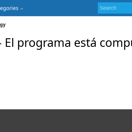
tegories
ogy
- El programa está comp