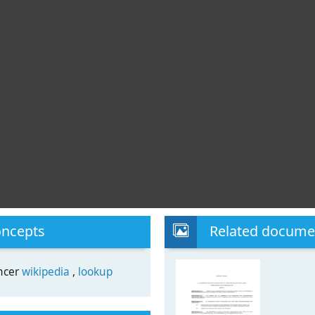
oncepts
Related docume
áncer
wikipedia
,
lookup