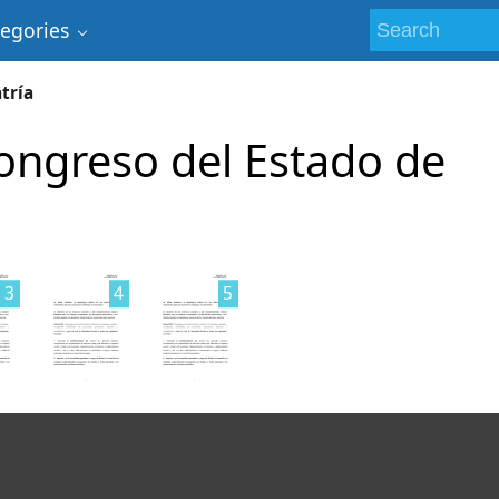
tegories
tría
Congreso del Estado de
3
4
5