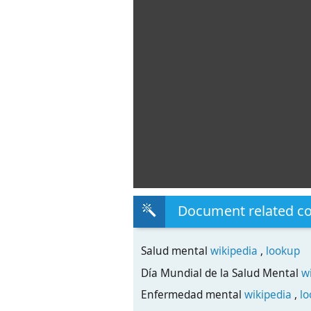
Document related c
Salud mental
wikipedia
,
lookup
Día Mundial de la Salud Mental
w
Enfermedad mental
wikipedia
,
l