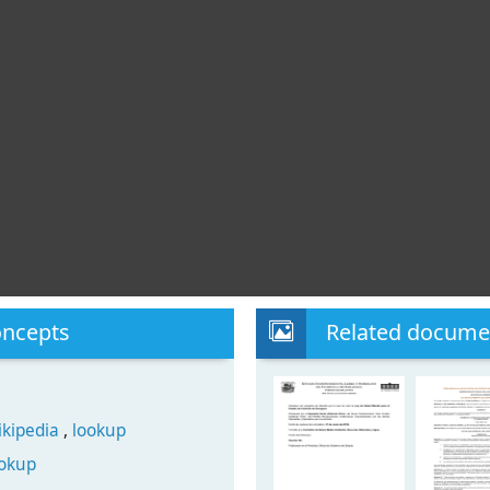
oncepts
Related docume
ikipedia
,
lookup
ookup