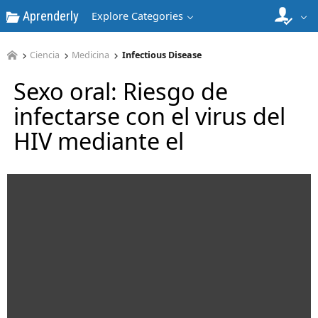
Aprenderly
Explore Categories
Ciencia
Medicina
Infectious Disease
Sexo oral: Riesgo de
infectarse con el virus del
HIV mediante el