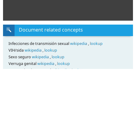
Document related concepts
Infecciones de transmisión sexual
wikipedia
,
lookup
VIH/sida
wikipedia
,
lookup
Sexo seguro
wikipedia
,
lookup
Verruga genital
wikipedia
,
lookup
Herpes simple neonatal
wikipedia
,
lookup
Transcript
Sexo oral: Riesgo de infectarse con el virus del HIV mediante el
sexo oral
Fuente: Infecciones Transmitidas sexualmente (1998;74:6-10)
Según el Journal de Infecciones Transmitidas Sexualmente el HIV
puede transmitirse del
pene a la boca o de la vagina a la boca mediante el sexo oral. Es
posible su transmisión de la
boca al pene si la saliva contiene sangre.
Ademas el sexo oral-genital receptivo conlleva el riesgo de
contraer el virus C de la