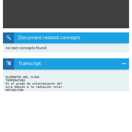
Document related concepts
no text concepts found
Transcript
ELEMENTOS DEL CLIMA
TEMPERATURA
Es el grado de calentamiento del
aire debido a la radiación solar.
DEFINICIÓN
UNIDAD DE
MEDIDA
INSTRUMENTO
MEDICIÓN
REPRESENTACIÓN
EN UN MAPA
DATOS BÁSICOS
PARA SU ESTUDIO
FACTORES
MODIFICADORES
Grados Centígrados (º C)
HUMEDAD Y