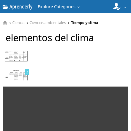
Aprenderly
Explore Categories
Ciencia
Ciencias ambientales
Tiempo y clima
elementos del clima
1
2