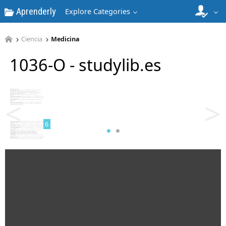
Aprenderly
Explore Categories
Ciencia
Medicina
1036-O - studylib.es
5
<
>
6
7