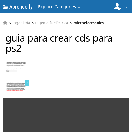
Aprenderly
Explore Categories
Ingeniería
Ingeniería eléctrica
Microelectronics
guia para crear cds para
ps2
1
2