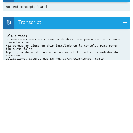
no text concepts found
Transcript
Hola a todos;
En numerosas ocasiones hemos oido decir a alguien que no le saca
provecho a su
PS2 porque no tiene un chip instalado en la consola. Para poner
fin a ese falso
tópico, he decidido reunir en un solo hilo todos los metodos de
carga de
aplicaciones caseras que se nos vayan ocurriendo, tanto
disponiendo de
chip, como si no. De esta manera, ya nadie tendra excusa para no
ver sus divx o
jugar a juegos de megadrive (por poner un ejemplo) desde sus
consolas. El
documento puede parecer un toston al tener demasiado texto, pero
solo teneis que
limitaros a elegir el metodo que mas os convenga (dependiendo de
si se tiene chip
instalado o no) y dedicaros exclusivamente a el, olvidandoos del
resto. Para
facilitaros la labor de elegir el metodo que mas os convenga, he
preparado
una serie de recomendaciones teniendo en cuenta todas las
combinaciones
posibles (si se tiene chip, si no se tiene... etc). (mirad al
final del documento)
Antes de proseguir me gustaria hacer una aclaración sobre lo que
es una
aplicacion o archivo ELF a la cual vamos a hacer referencia
continua a lo largo
del manual, y una vez metidos en el mundillo de la scene sera el