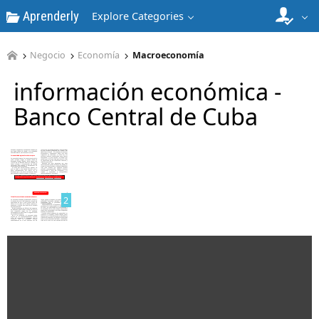
Aprenderly
Explore Categories
Negocio
Economía
Macroeconomía
información económica -
Banco Central de Cuba
1
2