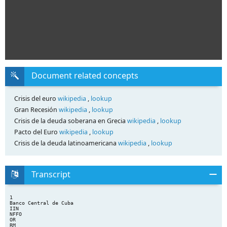
Document related concepts
Crisis del euro
wikipedia
,
lookup
Gran Recesión
wikipedia
,
lookup
Crisis de la deuda soberana en Grecia
wikipedia
,
lookup
Pacto del Euro
wikipedia
,
lookup
Crisis de la deuda latinoamericana
wikipedia
,
lookup
Transcript
1
Banco Central de Cuba
IIN
NFFO
OR
RM