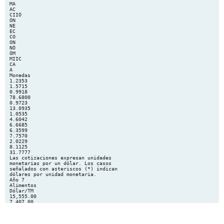
MA
AC
CIIÓ
ÓN
NE
EC
CO
ON
NÓ
ÓM
MIIC
CA
A
Monedas
1.2353
1.5715
0.9918
78.6800
0.9723
13.0935
1.0535
4.6042
6.6685
6.3599
7.7570
2.0229
8.1125
31.7777
Las cotizaciones expresan unidades
monetarias por un dólar. Los casos
señalados con asteriscos (*) indican
dólares por unidad monetaria.
Año 7
Alimentos
Dólar/TM
15,555.00
7,407.00
18,125.00
1,862.50
1,793.00
1,813.00