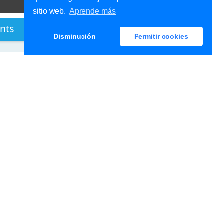
sitio web.
Aprende más
nts
Disminución
Permitir cookies