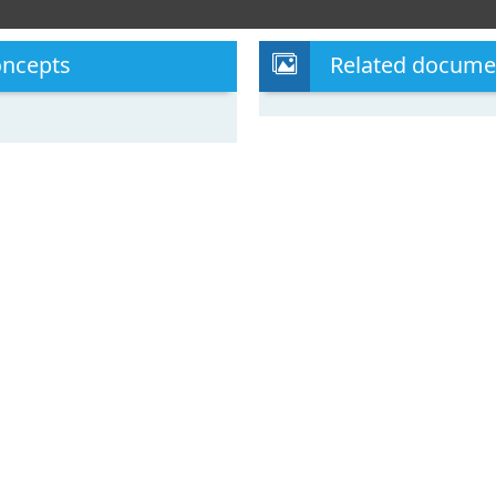
oncepts
Related docume
noviembre de 2010
nserva y la empresa
adicional a menos de un
ria pretende
ciendo
lineales de los
nserva y la Alimentación
mpresa e Investigación,
una nueva maquinaria
 a muy bajo coste de