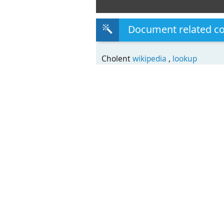
Document related c
Cholent
wikipedia
,
lookup
Transcript
COMUNICADO DE PRENSA :: 23 de 
El Centro Tecnológico de la Co
Foodtopía consiguen
platos preparados con sabor tr
euro
Esta nueva tecnología alimenta
revolucionar el sector introdu
alimentos de este tipo en los 
supermercados
El Centro Tecnológico de la Co
(CTC), impulsado por la
Consejería de Universidades, E
junto con la empresa Foodtopía
ha desarrollado recientemente 
capaz de cocinar y envasar
raciones de comida tradicional