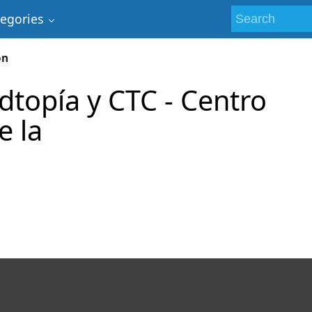
tegories
ón
topía y CTC - Centro
e la