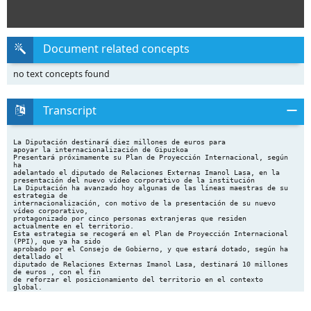
Document related concepts
no text concepts found
Transcript
La Diputación destinará diez millones de euros para
apoyar la internacionalización de Gipuzkoa
Presentará próximamente su Plan de Proyección Internacional, según
ha
adelantado el diputado de Relaciones Externas Imanol Lasa, en la
presentación del nuevo vídeo corporativo de la institución
La Diputación ha avanzado hoy algunas de las líneas maestras de su
estrategia de
internacionalización, con motivo de la presentación de su nuevo
vídeo corporativo,
protagonizado por cinco personas extranjeras que residen
actualmente en el territorio.
Esta estrategia se recogerá en el Plan de Proyección Internacional
(PPI), que ya ha sido
aprobado por el Consejo de Gobierno, y que estará dotado, según ha
detallado el
diputado de Relaciones Externas Imanol Lasa, destinará 10 millones
de euros , con el fin
de reforzar el posicionamiento del territorio en el contexto
global.
El PPI se marca como objetivo hacer de la Diputación una
institución más abierta,
atractiva y eficaz; contribuir a una Gipuzkoa activa en Europa y