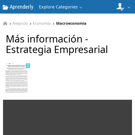
Aprenderly
Explore Categories
Negocio
Economía
Macroeconomía
1
Más información -
Estrategia Empresarial
2
3