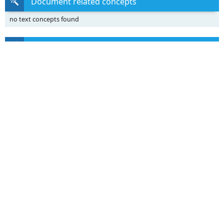
Document related concepts
no text concepts found
Transcript
DECLARACION
(para devolver a ESTIC)
Por la presente, D.
, en calidad de
de la empresa
confirma su interés en que su empresa figure como asociada en
ESTIC para los
efectos que sean oportunos.
Atentamente.
Fecha, firma y sello de la Empresa
Calle Garrigues, 3 – 8º pta. A
46001 Valencia
Teléfono – 963 944 517-961 108 696 - Email:
[email protected]
Related documents
El centro de tesis, documentos, publicaciones y recursos educativos más
amplio de la Red.