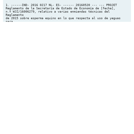
1. ------IND- 2016 0217 NL- ES- ------ 20160520 --- --- PROJET
Reglamento de la Secretaría de Estado de Economía de [fecha],
n.º WJZ/16006279, relativo a varias enmiendas técnicas del
Reglamento
de 2015 sobre esperma equino en lo que respecta al uso de yeguas
para
recelo en las instalaciones nacionales de recogida de esperma
equino
(22 de abril de 2016)
La Secretaría de Estado de Economía;
Vistos los artículos 15 y 18 del Decreto sobre el esperma de
animales y las
instalaciones de recogida de esperma;
Por la presente decreta lo siguiente:
Artículo I
El Reglamento de 2015 sobre esperma equino se modificará como
sigue:
A
El artículo 27 queda modificado como sigue:
1. En el segundo párrafo, después de «representante» se añade:
cada año, al
menos treinta días.
2. En el cuarto párrafo, «pruebas de AVE y MEC» se sustituirá por
la siguiente
redacción: prueba de MEC.
3. Tras el cuarto párrafo, se añadirán dos párrafos, con la
siguiente redacción:
5. Si la prueba de la AVE a los sementales afectados sale
positiva, el cuarto
párrafo deberá aplicarse consecuentemente.
6. Si la prueba de la AVE a las yeguas para recelo afectadas sale
negativa, estas
se retirarán de la instalación de recogida.
B
El Anexo 1 se modificará del siguiente modo:
1. En el punto 2, letra b), «prueba de seroneutralización» se
sustituirá por
«prueba de seroneutralización» y «seronegativo» se sustituirá por
lo siguiente:
seropositivo.