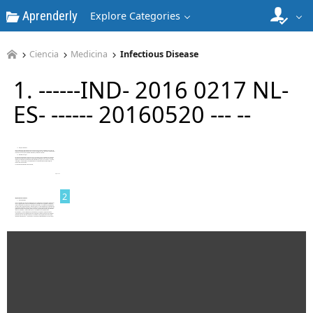
Aprenderly
Explore Categories
Ciencia
Medicina
Infectious Disease
1. ------IND- 2016 0217 NL-
ES- ------ 20160520 --- --
1
2