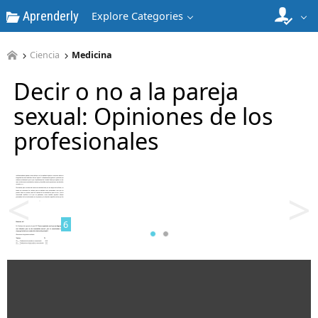
Aprenderly
Explore Categories
4
Ciencia
Medicina
Decir o no a la pareja
sexual: Opiniones de los
profesionales
5
<
>
6
7