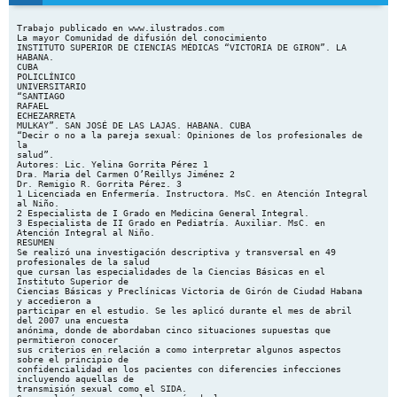
Trabajo publicado en www.ilustrados.com La mayor Comunidad de difusión del conocimiento INSTITUTO SUPERIOR DE CIENCIAS MÉDICAS “VICTORIA DE GIRON”. LA HABANA. CUBA POLICLÍNICO UNIVERSITARIO “SANTIAGO RAFAEL ECHEZARRETA MULKAY”. SAN JOSÉ DE LAS LAJAS. HABANA. CUBA “Decir o no a la pareja sexual: Opiniones de los profesionales de la salud”. Autores: Lic. Yelina Gorrita Pérez 1 Dra. Maria del Carmen O’Reillys Jiménez 2 Dr. Remigio R. Gorrita Pérez. 3 1 Licenciada en Enfermería. Instructora. MsC. en Atención Integral al Niño. 2 Especialista de I Grado en Medicina General Integral. 3 Especialista de II Grado en Pediatría. Auxiliar. MsC. en Atención Integral al Niño. RESUMEN Se realizó una investigación descriptiva y transversal en 49 profesionales de la salud que cursan las especialidades de la Ciencias Básicas en el Instituto Superior de Ciencias Básicas y Preclínicas Victoria de Girón de Ciudad Habana y accedieron a participar en el estudio. Se les aplicó durante el mes de abril del 2007 una encuesta anónima, donde de abordaban cinco situaciones supuestas que permitieron conocer sus criterios en relación a como interpretar algunos aspectos sobre el principio de confidencialidad en los pacientes con diferencies infecciones incluyendo aquellas de transmisión sexual como el SIDA. Se concluyó que aunque la mayoría de los profesionales asumieron criterios correctos con respecto a la confidencialidad y la información en cuanto a las parejas de los pacientes con ITS fueran portadores de SIDA o no, un número importante no lo hicieron adecuadamente. En aquellos pacientes con infecciones no relacionadas con las ITS también los profesionales mostraron imprecisiones en sus decisiones. Debe profundizarse en la responsabilidad colectiva para atender a estos pacientes sin discriminación, pero establecer premisas desde el punto de vista ético que permitan proteger a los no 1 enfermos. Para esta larga y complicada tarea el aprendizaje y el debate entre los profesionales son fundamentales. Descriptores DeCS: PRINCIPIOS DE LA ETICA MEDICA / confidencialidad INFECCIONES DE TRANSMISION SEXUAL / SIDA INTRODUCCIÓN: Según la Enciclopedia Larousse (Paris 2005:”El secreto profesional se impone generalmente a todas aquellas personas a quienes se confían secretos por razón de su estado, profesión o cargo. Por tanto, se entiende como secreto profesional, aquello que se mantiene oculto a los demás y surge del ejercicio de la profesión, es decir, de la comunicación privilegiada profesional de la salud-paciente, por lo que constituye una obligación moral para el profesional de salud guardar en secreto las confidencias conocidas en el ejercicio de la profesión ” (1-3) La salud de una persona constituye uno de sus aspectos más íntimos. Los pacientes ponen toda su confianza en los profesionales de la medicina, incluidas aquellas situaciones que pueden ser comprometedoras hasta desde el punto de vista moral. Desde las más ancestrales prácticas de la medicina la confidencialidad ha sido junto a otros, uno de los principios básicos que todos los profesionales de la salud han aceptado y cumplido con más rigor. Ya en el Juramento de Hipócrates redactado entre 460 y 377 años a.n. e. puede leerse: "... Todo lo que habré visto u oído durante la cura o fuera de ella en la vida común, lo callaré y lo conservaré siempre como secreto, si no me es permitido decirlo”.(4,5) A través de la historia en diferentes épocas distintos códigos, juramentos y tratados han sido reflejo de la existencia y aceptación del secreto médico como una cualidad inseparable de esta profesión. En el pasado siglo el Código de Ginebra 1983, refleja la misma esencia que el Juramento de Hipócrates: "Guardaré el secreto de aquel que confíe en mí, incluso después de la muerte del paciente." 2 (4) “El secreto profesional o confidencialidad establece la obligación de guardar reserva sobre la información que atañe al paciente que se atiende, mientras éste no autorice a divulgarla o el silencio pueda llevar implícito el daño a terceros” Otro principio que se ha abierto paso durante el pasado siglo es el de “autonomía” (57): Según la etimología griega significa facultad para gobernarse a si mismo; es decir la capacidad de autogobierno inherente a los seres racionales que les permite actuar y elegir de forma razonada sobre la base de una apreciación personal. La autonomía es una capacidad de los seres humanos para pensar sentir y emitir juicios. Como producto de la madurez y la nueva concepción de la relación médico paciente se introduce un criterio "consentimiento informado”, con respecto a la aceptación por parte del paciente de un conjunto de procedimientos terapéuticos, médicoquirúrgicos, psicológicos o estomatológicos, y al pleno conocimiento de sus posibles efectos benéficos, pero también de los efectos secundarios o riesgos que estos entrañan. Este término se asocia, implícitamente, a uno de los principios fundamentales de la bioética: el principio de autonomía y el respeto a la integridad del paciente. Al interpretar y aplicar estos principios debemos tener en cuenta diferentes factores: el individuo, el problema de salud, el sistema de salud, la sociedad, la comunidad y las legislaciones establecidas. (4,13) Ante determinadas situaciones de salud, no siempre el paciente está dispuesto a exponerlas por la gran connotación individual, familiar y social que estas entrañan. Son ejemplo de estas: el embarazo en edad precoz, infecciones de transmisión sexual (ITS) como el SIDA, otras infecciones como la lepra y la tuberculosis son considerados por el público muy peligrosas e infames y dignas del la mas estricta reserva. (14-17) El profesional de la salud también que enfocar casuísticamente estos principios. Si partimos del criterio de que con nuestro silencio vamos a ocasionar perjuicio para el paciente o para otras personas, en caso, por ejemplo, de enfermedades contagiosas, no es admisible guardar nuestro secreto. Por fundamental que parezca, 3 el derecho moral del paciente al respeto de su integridad y autonomía, no es absoluto, pues cuando ese derecho entra en conflicto con el de la integridad de otras personas surgen limitaciones lógicas. Los autores consideraron que sería muy importante conocer a la luz de estos criterios éticos como nuestros compañeros profesionales de la salud formados es una concepción humanista de la medicina, interpretan el principio de confidencialidad ante determinadas situaciones aun en contra del criterio del paciente y específicamente: o Explorar el criterio de informar o no a la pareja sexual en el caso de una infección por VIH, sean estos heterosexuales u homosexuales. o Explorar el criterio de informar o no a la pareja sexual en el supuesto de otras infecciones de transmisión sexual, sean estas heterosexuales u homosexuales. o Explorar que consideran en cuanto a informar o no a la pareja sexual en el supuesto de otras infecciones no de transmisión sexual. MATERIAL Y MÉTODOS Se realizó una investigación descriptiva y transversal en 49 profesionales de la salud que cursan los primeros tres años de las especialidades de la ciencias básicas en el Instituto Superior de Ciencias Básicas y Preclínicas Victoria de Girón de Ciudad Habana y que dieron su consentimiento a participar en el estudio. A los investigados se les aplicó por los autores durante el mes de abril del 2007 una encuesta de carácter anónimo, donde de abordaban cinco situaciones supuestas que permitían conocer sus criterios en relación a como interpretar algunos aspectos sobre el principio de confidencialidad en los pacientes de la Atención Primaria de Salud. (6) Los resultados así obtenidos se tabularon y agruparon en tablas, se procesaron porcentualmente y se obtuvo la relación entre las diferentes opciones de respuestas. 4 RESULTADOS: Se encuestaron 49 profesionales de la salud que cursan los primeros tres años de las especialidades de ciencias básicas en el Instituto Superior de Ciencias Médicas “Victoria de Girón” de la Habana y se estudiaron los siguientes supuestos. I.- Tienes un paciente que se diagnostica es positivo al VIH-SIDA. ¿Se lo comunicarías a su cónyuge inclusive en contra del criterio del paciente?: Obtuvimos el siguiente resultado: % Totales _41 Totalmente de acuerdo en comunicarlo 83,6 _04 Totalmente en desacuerdo en comunicarlo. 8,2 _04 Es solo responsabilidad del paciente 8,2 ___ No deseo opinar. ___ No tengo opinión formada sobre el tema. ___ Me resulta totalmente indiferente. Relación: 6:7 II.- Partimos del segundo supuesto. Tienes un paciente homosexual masculino en el que se diagnostica es positivo al VIH-SIDA. ¿Se lo comunicarías a su pareja sexual inclusive en contra del criterio del paciente?: Obtuvimos el siguiente resultado: % Totales 40___ Totalmente de acuerdo en comunicarlo 81,6 03___ Totalmente en desacuerdo en comunicarlo. 6,1 04___ Es solo responsabilidad del paciente 8,2 01___ No deseo opinar. 2,0 01___ No tengo opinión formada sobre el tema. 2,0 5 00___ Me resulta totalmente indiferente. Relación: 4:5 III.- Partimos del supuesto de que UD. Tiene un paciente en el que se diagnostica una ITS diferente al SIDA. ¿Se lo comunicarías a su cónyuge inclusive en contra del criterio del paciente?: Obtuvimos el siguiente resultado: % Totales 37___ Totalmente de acuerdo en comunicarlo 03___ Totalmente en desacuerdo en comunicarlo. 08___ Es solo responsabilidad del paciente 01___ No deseo opinar. 75,5 6,1 16,3 2,0 ___ No tengo opinión formada sobre el tema. ___ Me resulta totalmente indiferente. Relación: 3:4 IV.- Partimos del supuesto de que UD. Tiene un paciente homosexual masculino en el que se diagnostica una ITS diferente al SIDA. ¿Se lo comunicarías a su pareja sexual inclusive en contra del criterio del paciente?: Obtuvimos el siguiente resultado: % Totales 38___ Totalmente de acuerdo en comunicarlo 03___ Totalmente en desacuerdo en comunicarlo. 07___ Es solo responsabilidad del paciente 77,6 6,1 14,3 01___ No deseo opinar. 2,0 03___ No tengo opinión formada sobre e