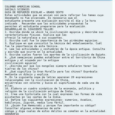
COLOMBO AMERICAN SCHOOL SOCIALS SCIENCES GUIA DE REFUERZO ESCOLAR – GRADO SEXTO Estas actividades que se envian son para reforzar los temas cuyo desempeño no fue alcanzado. Es necesario que el estudiante presente una evaluación escrita el día y la hora indicada . Recuerden que las actividades propuestas le permiten al estudiante prepararse para la evaluación. DESARROLLAR EL SIGUIENTE TALLER: 1. Escriba donde se ubicó la civilización egipcia y describe sus características físicas. Explica que les ofreció la naturaleza a sus ocupantes. 2. Escriba cual fue la importancia de las pirámides egipcias. 3. Explique en qué consistió la técnica del embalsamiento. Cuál fue la importancia de esta técnica. 4. Lee las actividades y costumbres de la época antigua. Consulta y escribe que ocurre en la actualidad. 5. Escriba cuales fueron los aportes de la civilización de Egipto. 6. ¿Qué semejanzas puedes establecer entre el territorio de China antigua y el ocupado por la antigua civilización egipcia? 7. ¿Escriba por que los mongoles siempre anhelaron tener las tierras de los chinos? 8. ¿Qué significa la Gran Muralla para los chinos? Exprésalo mediante un dibujo y explica. 9. En la siguiente sopa de letras aparecen 20 expresiones relacionadas con la civilización de China, enciérralas con colores y busca el significado de cada una de ellas. 10. Elabora un cuadro sinóptico de la economía, política y religión de la civilización antigua de India. 11. Crea una historieta con la cual expreses las formas de vida existentes en las castas de la India. 12. Define las siguientes expresiones: sumerios, Acadios, babilonios, Zigurat, media luna fértil. 13. ¿Quién fue Hammurabi y porque fue importante su código? Consultar algunas ordenanzas de este código y diga cuales de estos delitos se cometen en la actualidad. GEOGRAFIA TALLER 1. Dibuje el mapa de Sur America, y localiza sobre el mapa los puntos definidos por las coordenadas siguientes; el mapa puede encontrarlo en su atlas o en la web, (mapa de coordenadas sur america). Refuerce el tema de meridianos y paralelos para desarrollar la actividad. CIUDADES LATITUD 23 S 4 N 4 N 35 S 13 LONGITUD 43 Este 74 Este 55 Este 57 Este 77 este Dibuje las y explique cada una de las capas de la tierra en su cuaderno; posteriormente realice un cuadro comparativo para diferenciar la funcion de cada una en el globo terraqueo. COLOMBO AMERICAN SCHOOL SOCIAL SCIENCES GUIA DE REFUERZO ESCOLAR – GRADO SEPTIMO EL SIGUIENTE TALLER DEBE SER ENTRAGADO LA SEMANA POSTERIOR AL RECESO ESCOLAR, DEBE SER REALIZADO EN EL CUADERNO Y ENTREGADO LA SEMANA POSTERIOR AL RECESO ESCOLAR. GEOGRAFIA 1. REALIZA EL MAPA DE LAS REGIONES NATURALES DE AMERICA. 2. DEFINE QUE ES UNA REGION GEOGRAFICA Y COMO SE CLASIFICAN LAS REGIONES. 3. CUANTAS REGIONES NATURALES PRESENTA EL CONTINENTE AMERICANO? 4. REALIZA UN CUADRO CONCEPTUAL DE CADA UNA DE LAS REGIONES NATURALES DE AMERICA. TALLER DE RECUPERACION DE GEOGRAFIA DE SEPTIMO GRADO CUARTO PERIODO 1. realiza enuna hoja de block elmapa de la division politicade America. 2. Identifica losprincipales conceptos de Estados como una unidad geografica. 3. Que caracteristicas presentan lasorganizaciones de integracion latinoamericanas. 4. Describe las organizaciones internacionales surgidas en America. 5. Cuales son los objetivos de las principales organizaciones de integracion lalinoamericana. COLOMBO AMERICAN SCHOOL SOCIAL SCIENCES GUIA DE REFUERZO ESCOLAR – GRADO NOVENO EL SIGUIENTE TALLER DEBE SER ENTRAGADO LA SEMANA POSTERIOR AL RECESO ESCOLAR, DEBE SER REALIZADO EN EL CUADERNO Y ENTREGADO LA SEMANA POSTERIOR AL RECESO ESCOLAR. 1-Definir los siguientes conceptos que caracterizan los sectores de la economía colombiana. A-Agrícola B-Pecuaria C-Bienes de Consumo y clasificación D-Agroindustria. E-Tecnología de la comunicación y la información. F-Apertura Económica y Globalización. G-Cuadricefalia. 2-Explique cuál es el aporte de las siguientes disciplinas a la Geografía económica: -Estadística -Economía -Política -Demografía -Historia -Geografía económica 3-Explique la diferencia entre Vocación del suelo y uso del suelo. 4-Caracterizar en el cuadro los sectores económicos del país. SECTORES PRIMARIO SECUNDARIO TERCIARIO CUATERNARIO ACTIVIDADES IMPORTANCIA NOTA: El desarrollo del taller es requisito para presentar la evaluación de refuerzo y superación, además tener la carpeta al día y haber corregido las dos evaluaciones. HISTORIA: REALIZAR UN ENSAYO DE 3 A 4 HOJAS, DONDE ESTABLEZCA LA SIGUIENTE TEMATICA: BIPARTIDISMO EN COLOMBIA Y NUEVO ORDEN MUNDIAL COLOMBO AMERICAN SCHOOL SOCIAL SCIENCES GUIA DE REFUERZO ESCOLAR – GRADO DECIMO EL SIGUIENTE TALLER DEBE SER ENTRAGADO LA SEMANA POSTERIOR AL RECESO ESCOLAR, DEBE SER REALIZADO EN EL CUADERNO Y ENTREGADO LA SEMANA POSTERIOR AL RECESO ESCOLAR. GEOPOLITICA 1- Realice un mentefacto o mapa conceptual donde estableZca las caracteristicas generales y funciones de banco mundial, y la economia mundial teniendo como referencia el domino imperialista en america latina. 2- Realice un ensayo en donde responda la siguiente pregunta problema: ¿Cuál es el objetivo de establecer tratados de libre comercio en paises desarrollados y subdesarrollados? FILOSOFIA TALLER 1 ¿Qué es la antropología? En nuestra vida cotidiana solemos calificar los comportamientos negativos de algunas personas como propios de animales. Por esta razón, llamamos “animal”, por ejemplo, a una persona que golpea a otra en un arranque de furia; a alguien que maneja su carro de manera irresponsable o a alguien que arroja basura a la calle o destroza un bien común. La crítica a estos comportamientos obedece a que consideramos que somos seres racionales, que pensamos y tenemos capacidad para decidir y para actuar de acuerdo con unas normas establecidas por la sociedad. Por oposición al comportamiento que consideramos “animal”, a menudo nos sorprendemos con algunos comportamientos de animales que consideramos humanos. En estos casos decimos que esos animales son inteligentes. Podemos concluir, entonces, que consideramos que la inteligencia es exclusiva de los seres humanos. Pero, además de inteligencia, ¿qué tenemos los seres humanos que nos distinga de los animales? Cuando pensamos en la muerte, necesariamente la asociamos con la idea de cielo e infierno, y con el hecho de que tenemos un alma. Y nuestra inquietud fundamental es: ¿A dónde vamos después de morir?, ¿al cielo?, ¿al infierno? O ¿a dónde va nuestra alma? La pregunta de fondo que subyace a todos estos cuestionamientos, es en realidad: ¿Quiénes somos? ¿Para qué está el ser humanos en el mundo? La antropología es una disciplina que centra su investigación en tratar de contestar estos interrogantes. Pero resulta muy difícil llegar a algo que verdaderamente logre definir una especie tan problemática como la humana. Estos intentos de comprensión se ven traducidos en diversas ramas de la antropología que se ocupan de diferentes aspectos de la pregunta por el hombre: por ejemplo, la antropología cultural, que estudia los aspectos del hombre que lo determinan por su lenguaje y tradiciones; la antropobiología o antropología física, que se ocupa del hombre en cuanto especie biológica; y como éstas, otras disciplinas que se concentran en diversos aspectos de lo que significa ser un hombre. El descubrir un aspecto de la esencia humana, bien sea desde la biología, la sociología, etc., conduce al error de creer que tales aspectos son la explicación de la totalidad de lo que somos, dejándonos con la comprensión de apenas un pequeño fragmento. Pero ¿acaso en algún momento podremos descubrir algo que pueda distinguir a esa totalidad? La antropología filosófica y la filosofía Toda la filosofía es, de algún modo, antropología, pues se ocupa de cómo conoce el hombre, de qué puede hacer el hombre y por qué debe hacerlo. Sin embargo, se habla de antropología filosófica cuando se trata explícitamente de las preguntas que cuestionan lo que es propio y específico del hombre: ¿qué constituye al hombre? ¿Qué persigue? ¿Cuál es su naturaleza? ¿Para qué está en el mundo una especie como la humana? El concepto de hombre ha evolucionado con el paso del tiempo. Veamos. Sócrates. Con este filósofo se inicia el llamado período antropológico, que es en el que se empieza a poner al hombre como tema central de la reflexión filosófica. Para Sócrates, el hombre es un compuesto de cuerpo y alma. El alma es un ser inmaterial que está dentro de nosotros, que no es perceptible por los sentidos. Esta alma es racional y es sinónimo de inteligencia. La inteligencia es lo que nos permite decidir nuestra conducta, que, para él, es lo más importante en el hombre. Nuestras decisiones son el resultado de nuestros conceptos, es decir, de lo que conozcamos del bien y del mal, de lo justo y lo injusto, y de ellas depende nuestra felicidad. La felicidad es lo que busca el hombre y la práctica de la virtud es lo que nos lleva a ella. Su contrario es la ignorancia, que es la enfermedad del alma que conduce a la desgracia, Platón. El alma nos permite conocer la esencia de las cosas. La relación con el cuerpo es violenta y accidentada, ya que el alma ha caído en el cuerpo, que es su limitante. En la medida en que las dos sustancias, alma y cuerpo, no comparten una naturaleza común, su relación mutua tiende a ser de conflicto. Aristóteles. Rechaza el dualismo planteando un hombre como una sustancia única constituida por dos principios incompletos que no podrán existir separados. Para él, el hombre es un animal racional que tiene todas las funciones propias de los animales y que tiene una característica distintiva que es la razón. Esta racionalidad tiene una doble función; una práctica y otra teórica. La teórica tiene como objeto de conocimiento la esencia de las cosas y la práctica el conocimiento del cómo actuar correctamente. ACTIVIDADES: Defina con sus propias palabras qué es y en qué consiste la antropología filosófica. Enumere y explique con sus palabras las características del hombre como ser bi