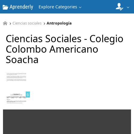
Aprenderly
Explore Categories
4
Ciencias sociales
Antropología
Ciencias Sociales - Colegio
Colombo Americano
Soacha
5
6
7