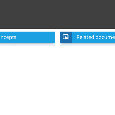
oncepts
Related docume
 Collado - UNT
damentos físicos y