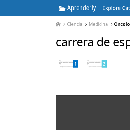
Aprenderly
Explore Ca
Ciencia
Medicina
Oncol
carrera de esp
1
2