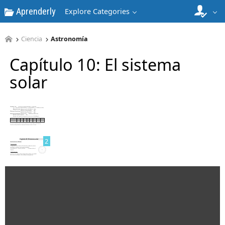
Aprenderly
Explore Categories
Ciencia
Astronomía
Capítulo 10: El sistema
solar
1
2