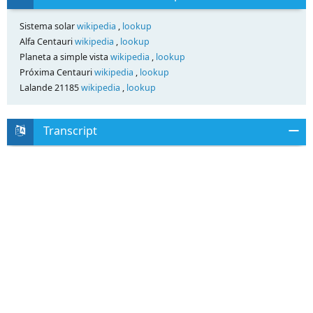
Sistema solar
wikipedia
,
lookup
Alfa Centauri
wikipedia
,
lookup
Planeta a simple vista
wikipedia
,
lookup
Próxima Centauri
wikipedia
,
lookup
Lalande 21185
wikipedia
,
lookup
Transcript
Capítulo 10: El sistema solar
Instrucciones oficiales
Instrucciones oficiales
Competencias: Aprovechar la documentación, utilizar las nociones
matemáticas (maquetas, escala, proporcionalidad)
Conocimientos: 6 – El cielo y la Tierra.……..- el sistema solar y
el
Universo
Concepción de los niños
¿Conoces otros objetos celestes además del sol, la luna y las
estrellas?
Si los conoces, nómbralos y has un dibujo donde aparezcan.
Actividades
Aprovechamiento de un documento que represente los planetas del
sistema solar
¿Cuál es el origen de este documento? (Visión del artista,
esquema, fotografía por una
sonda o por un telescopio?)
Nombra los planetas por orden de distancia del cielo: (Mercurio,
Venus, Tierra, Marte,