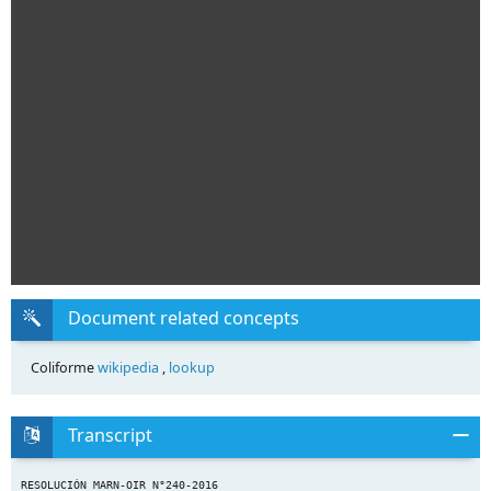
Document related concepts
Coliforme
wikipedia
,
lookup
Transcript
RESOLUCIÓN MARN-OIR N°240-2016