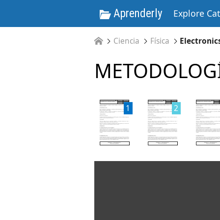
Aprenderly
Explore Ca
Ciencia
Física
Electronic
METODOLOG
1
2