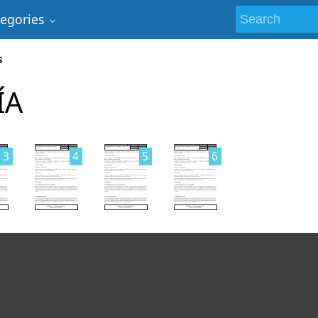
tegories
s
ÍA
3
4
5
6