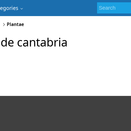
tegories
a
Plantae
 de cantabria