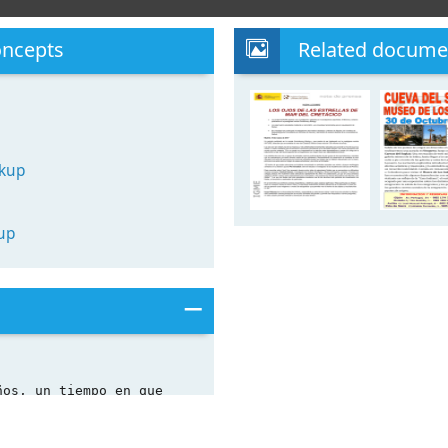
oncepts
Related docume
okup
up
ños, un tiempo en que
la Tierra,
enínsula ibérica estaba
 aguas de
eaba al también único