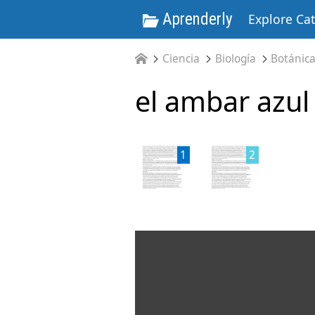
Aprenderly
Explore Ca
Ciencia
Biología
Botánic
el ambar azul
1
2