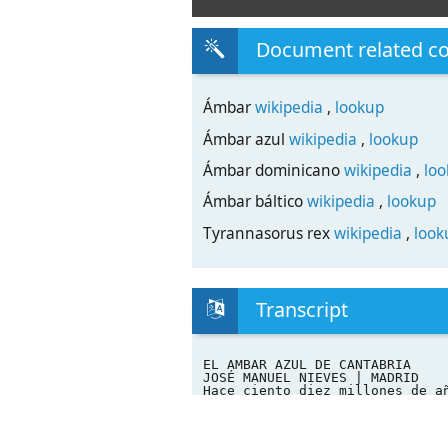
Document related c
Ámbar
wikipedia
,
lookup
Ámbar azul
wikipedia
,
lookup
Ámbar dominicano
wikipedia
,
lo
Ámbar báltico
wikipedia
,
lookup
Tyrannasorus rex
wikipedia
,
look
Transcript
EL AMBAR AZUL DE CANTABRIA
JOSÉ MANUEL NIEVES | MADRID
Hace ciento diez millones de a
los dinosaurios aún dominaban 
lo que hoy es el norte de la p
prácticamente cubierto por las
Tetis, el océano único que rod