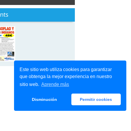
nts
Este sitio web utiliza cookies para garantizar
que obtenga la mejor experiencia en nuestro
sitio web.
Aprende más
Disminución
Permitir cookies