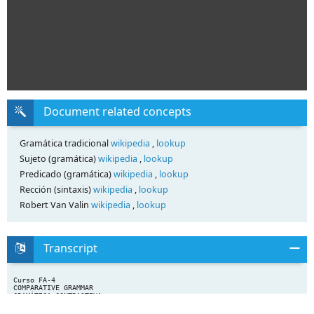
Document related concepts
Gramática tradicional
wikipedia
,
lookup
Sujeto (gramática)
wikipedia
,
lookup
Predicado (gramática)
wikipedia
,
lookup
Rección (sintaxis)
wikipedia
,
lookup
Robert Van Valin
wikipedia
,
lookup
Transcript
Curso FA-4
COMPARATIVE GRAMMAR
GRAMÁTICA CONTRASTIVA
Prof. Dr. D. Fernando RODRÍGUEZ-IZQUIERDO
Prof. Dña. Elena LEAL ABAD