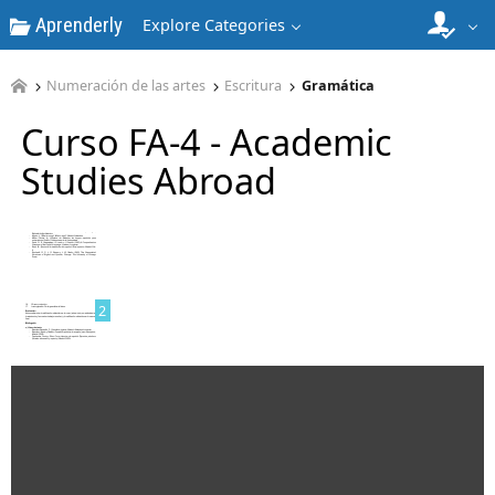
Aprenderly
Explore Categories
Numeración de las artes
Escritura
Gramática
Curso FA-4 - Academic
Studies Abroad
1
2