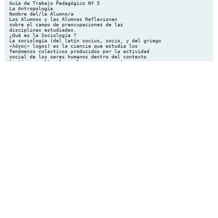
Guía de Trabajo Pedagógico Nº 5
La Antropología
Nombre del/la Alumno/a
Los Alumnos y las Alumnas Reflexionan
sobre el campo de preocupaciones de las
disciplinas estudiadas.
¿Qué es la Sociología ?
La sociología (del latín socius, socio, y del griego
«λóγος» logos) es la ciencia que estudia los
fenómenos colectivos producidos por la actividad
social de los seres humanos dentro del contexto
histórico-cultural en el que se encuentran
inmersos.
En la sociología se utilizan múltiples técnicas de
investigación interdisciplinarias para analizar e
interpretar desde diversas perspectivas teóricas las
causas, significados e influencias culturales que
motivan la aparición de diversas tendencias de
comportamiento en el ser humano especialmente
cuando se encuentra en convivencia social y
dentro de un hábitat o "espacio-temporal"
compartido.
Los orígenes de la sociología como disciplina
científica están asociados a los nombres de Henri
de Saint-Simon, Auguste Comte, Karl Marx,
Herbert Spencer, Émile Durkheim, George
Simmel, Ferdinand Tönnies, Vilfredo Pareto, Max
Weber, Talcott Parsons, Alfred Schütz. A pesar de
esto, ya desde la Edad Media, pensadores de
origen árabe, como Ibn Jaldún, realizaron
reflexiones académicas que podrían ser
consideradas sociológicas.
Algunos de sus representantes y sus principales
observaciones
1. Augusto Comte
Se le considera el fundador de la sociología, y
padre del positivismo, esta filosofía reduce la
posibilidad del conocimiento al campo de lo
positivo, es decir, de lo dado en la experiencia.
Comte concibe a la ciencia como el estudio de las
relaciones constantes que guardan entre sí los