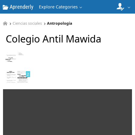
Aprenderly
Explore Categories
Ciencias sociales
Antropología
Colegio Antil Mawida
1
2