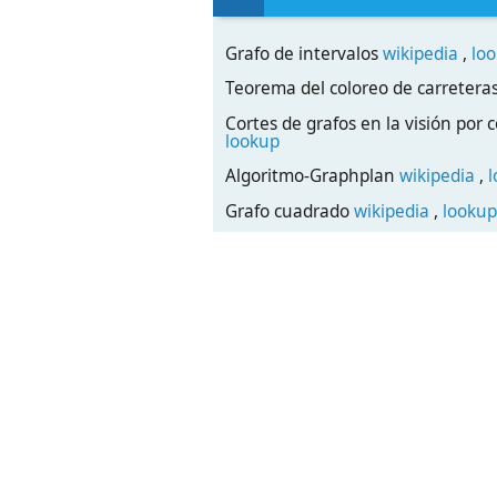
Grafo de intervalos
wikipedia
,
lo
Teorema del coloreo de carretera
Cortes de grafos en la visión po
lookup
Algoritmo-Graphplan
wikipedia
,
Grafo cuadrado
wikipedia
,
lookup
Transcript
______________________________
Curso:
2007-2008
Centro:
ESCUELA POLITÉCNICA SUPERIOR
Estudios:
INGENIERÍA DE INFORMÁTICA DE S
Asignatura:
TEORÍA DE GRAFOS Y APLICACIONE
Código: