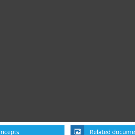
oncepts
Related docume