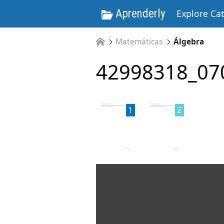
Aprenderly
Explore Ca
Matemáticas
Álgebra
42998318_07
1
2