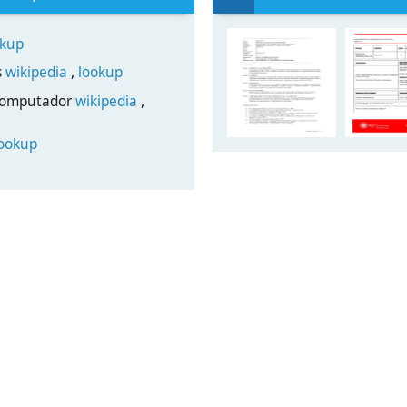
okup
s
wikipedia
,
lookup
r computador
wikipedia
,
lookup
____________________________________________
ISTEMAS
S