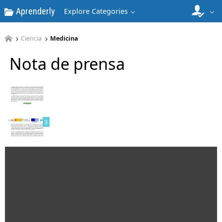
Aprenderly
Explore Categories
Ciencia
Medicina
Nota de prensa
2
3
4