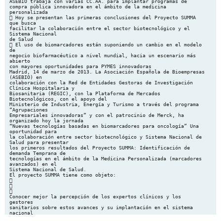
ASEBIO trabaja con varias CC.AA. para implantar programas de
compra pública innovadora en el ámbito de la medicina
personalizada
 Hoy se presentan las primeras conclusiones del Proyecto SUMMA
que busca
facilitar la colaboración entre el sector biotecnológico y el
Sistema Nacional
de Salud
 El uso de biomarcadores están suponiendo un cambio en el modelo
de
negocio biofarmacéutico a nivel mundial, hacia un escenario más
abierto
con mayores oportunidades para PYMES innovadoras
Madrid, 14 de marzo de 2013. La Asociación Española de Bioempresas
(ASEBIO) en
colaboración con la Red de Entidades Gestoras de Investigación
Clínica Hospitalaria y
Biosanitaria (REGIC), con la Plataforma de Mercados
Biotecnológicos, con el apoyo del
Ministerio de Industria, Energía y Turismo a través del programa
“Agrupaciones
Empresariales innovadoras” y con el patrocinio de Merck, ha
organizado hoy la jornada
“Nuevas tecnologías basadas en biomarcadores para oncología” Una
oportunidad para
la colaboración entre sector biotecnológico y Sistema Nacional de
Salud para presentar
los primeros resultados del Proyecto SUMMA: Identificación de
demanda Temprana de
tecnologías en el ámbito de la Medicina Personalizada (marcadores
avanzados) en el
Sistema Nacional de Salud.
El proyecto SUMMA tiene como objeto:



Conocer mejor la percepción de los expertos clínicos y los
gestores
sanitarios sobre estos avances y su implantación en el sistema
nacional
de salud