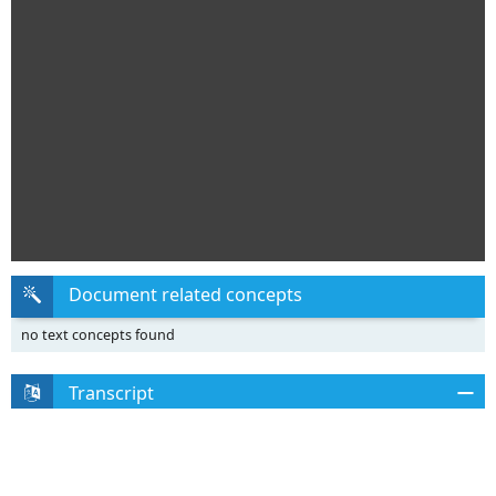
Document related concepts
no text concepts found
Transcript
Tantos momentos felices
Tantos besos compartidos
Tantas miradas cruzadas
Que viajan al olvido
Aquel amor traicionero