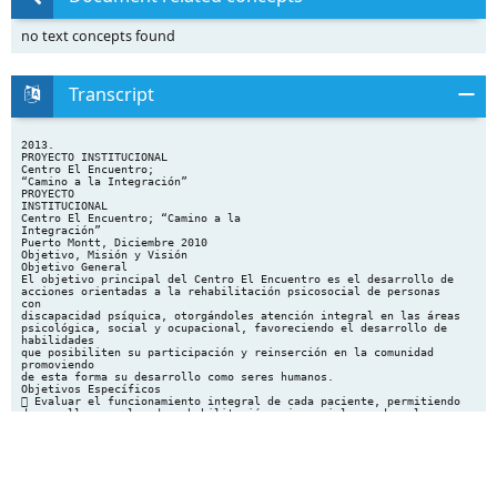
no text concepts found
Transcript
2013.
PROYECTO INSTITUCIONAL
Centro El Encuentro;
“Camino a la Integración”
PROYECTO
INSTITUCIONAL
Centro El Encuentro; “Camino a la
Integración”
Puerto Montt, Diciembre 2010
Objetivo, Misión y Visión
Objetivo General
El objetivo principal del Centro El Encuentro es el desarrollo de
acciones orientadas a la rehabilitación psicosocial de personas
con
discapacidad psíquica, otorgándoles atención integral en las áreas
psicológica, social y ocupacional, favoreciendo el desarrollo de
habilidades
que posibiliten su participación y reinserción en la comunidad
promoviendo
de esta forma su desarrollo como seres humanos.
Objetivos Específicos
 Evaluar el funcionamiento integral de cada paciente, permitiendo
desarrollar un plan de rehabilitación psicosocial acorde a las
necesidades detectadas en el diagnostico de ingreso.
 Brindar a los pacientes atención psicológica individual,
considerando
para aquello los aspectos básicos que permitan una adherencia al
proceso psicoterapéutico.
 Realizar intervenciones orientadas a la organización de rutinas