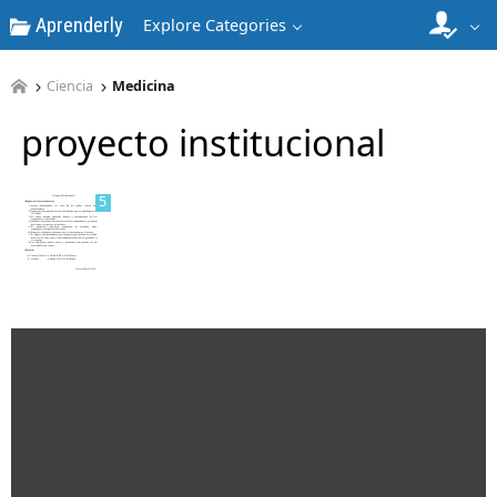
Aprenderly
Explore Categories
4
Ciencia
Medicina
proyecto institucional
5
6
7