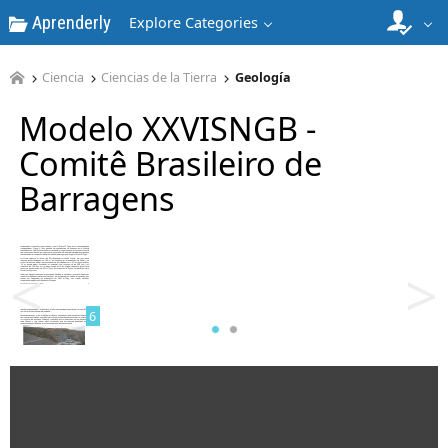
Aprenderly
Explore Categories
4
Ciencia
Ciencias de la Tierra
Geología
Modelo XXVISNGB -
Comitê Brasileiro de
Barragens
5
<
>
6
7