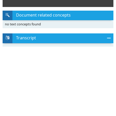
Document related concepts
no text concepts found
Transcript
Universidade Federal do Paraná
Setor de Ciências Humanas, Letras e Artes
Departamento de Letras Estrangeiras Modernas
Curso de Letras
Cultura e Ensino de Língua Estrangeira Moderna na Escola
Profa Mariza Riva de Almeida
MATERIAL
FONTE
Título do
livro:
Autor:
Página 23
Ano:
Editora:
Alunos de:
(idioma)
Nível:
Exercício 1
Página 65
Exercício 9
PÚBLICO ALVO
MATERIAIS INTERCULTURAIS
TALES ISAÍAS HANKE
USO de la Gramática Española – Elemental