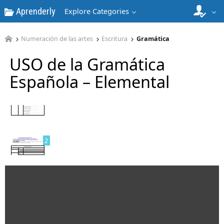
Aprenderly
Explore Categories
Numeración de las artes
Escritura
Gramática
USO de la Gramática
Española – Elemental
1
2